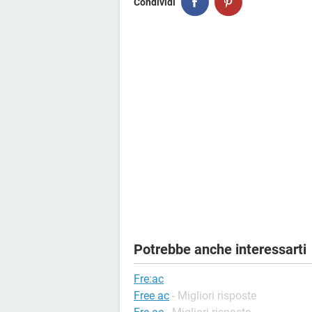
Condividi
Potrebbe anche interessarti
Fre:ac
Free ac
- Migliori risposte