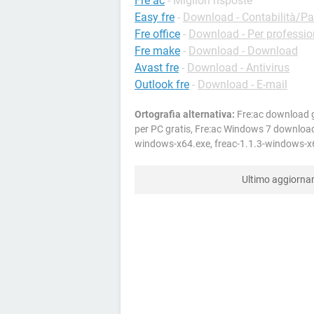
Fre ac
- Migliori risposte
Easy fre
-
Download - Contabilità/P
Fre office
-
Download - Per profession
Fre make
-
Download - Download
Avast fre
-
Download - Antivirus
Outlook fre
-
Download - E-mail
Ortografia alternativa:
Fre:ac download g
per PC gratis, Fre:ac Windows 7 download 
windows-x64.exe, freac-1.1.3-windows-x
Ultimo aggiorn