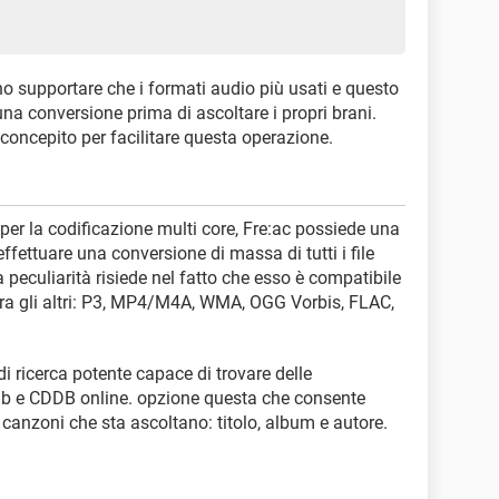
no supportare che i formati audio più usati e questo
na conversione prima di ascoltare i propri brani.
concepito per facilitare questa operazione.
er la codificazione multi core, Fre:ac possiede una
ffettuare una conversione di massa di tutti i file
 peculiarità risiede nel fatto che esso è compatibile
, tra gli altri: P3, MP4/M4A, WMA, OGG Vorbis, FLAC,
di ricerca potente capace di trovare delle
edb e CDDB online. opzione questa che consente
e canzoni che sta ascoltano: titolo, album e autore.