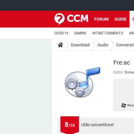
FORUM
GUIDE
COVID-19
GAMING
INTRATTENIMENTO
AN
Download
Audio
Conversi
Fre:ac
Editor:
Rober
Win
8
Utile convertitore!
/10