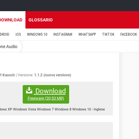
DOWNLOAD
GLOSSARIO
DROID
iOS
WINDOWS 10
INSTAGRAM
WHATSAPP
TIKTOK
FACEBOOK
one Audio
t Kausch
Versione:
1.1.2 (nuova versione)
Download
Freeware
(20,53 MB)
dows XP Windows Vista Windows 7 Windows 8 Windows 10
-
Inglese