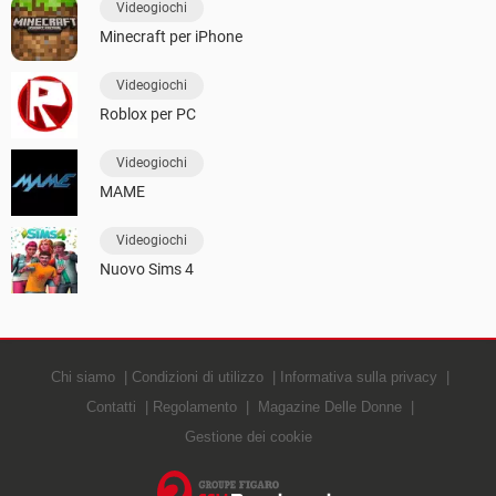
Videogiochi
Minecraft per iPhone
Videogiochi
Roblox per PC
Videogiochi
MAME
Videogiochi
Nuovo Sims 4
Chi siamo
Condizioni di utilizzo
Informativa sulla privacy
Contatti
Regolamento
Magazine Delle Donne
Gestione dei cookie