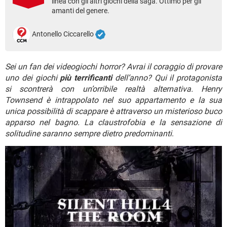
linea con gli altri giochi della saga. Ottimo per gli
TIKTOK
FACEBOOK
amanti del genere.
HARDWARE
Antonello Ciccarello
Sei un fan dei videogiochi horror? Avrai il coraggio di provare
uno dei giochi
più terrificanti
dell’anno? Qui il protagonista
si scontrerà con un’orribile realtà alternativa. Henry
Townsend è intrappolato nel suo appartamento e la sua
unica possibilità di scappare è attraverso un misterioso buco
apparso nel bagno. La claustrofobia e la sensazione di
solitudine saranno sempre dietro predominanti
.