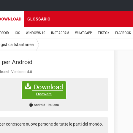
DOWNLOAD
GLOSSARIO
DROID
iOS
WINDOWS 10
INSTAGRAM
WHATSAPP
TIKTOK
FACEBOOK
istica Istantanea
 per Android
e.onl
Versione:
4.0
Download
Freeware
Android
-
Italiano
per conoscere nuove persone da tutte le parti del mondo.