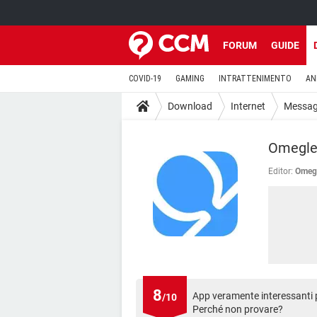
FORUM
GUIDE
COVID-19
GAMING
INTRATTENIMENTO
AN
Download
Internet
Messagg
Omegle
Editor:
Omegl
8
App veramente interessanti 
/10
Perché non provare?