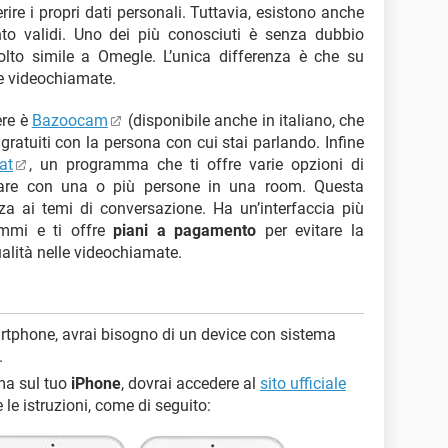
rire i propri dati personali. Tuttavia, esistono anche
anto validi. Uno dei più conosciuti è senza dubbio
lto simile a Omegle. L’unica differenza è che su
le videochiamate.
ere è
Bazoocam
(disponibile anche in italiano, che
 gratuiti con la persona con cui stai parlando. Infine
at
, un programma che ti offre varie opzioni di
lare con una o più persone in una room. Questa
a ai temi di conversazione. Ha un’interfaccia più
rammi e ti offre
piani a pagamento
per evitare la
ualità nelle videochiamate.
rtphone, avrai bisogno di un device con sistema
.
rma sul tuo
iPhone
, dovrai accedere al
sito ufficiale
 le istruzioni, come di seguito: