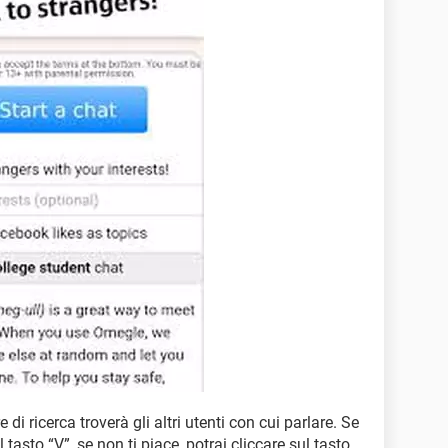
di ricerca troverà gli altri utenti con cui parlare. Se
l tasto “V”, se non ti piace, potrai cliccare sul tasto