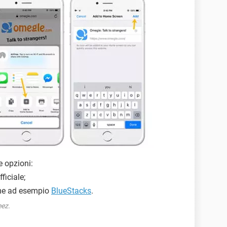
e opzioni:
ficiale;
me ad esempio
BlueStacks
.
eez.