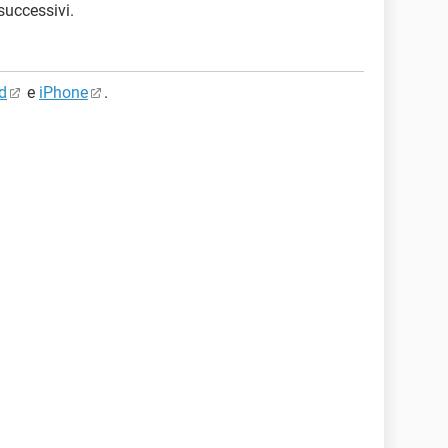
successivi.
d
e
iPhone
.