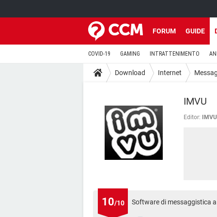
FORUM
GUIDE
COVID-19
GAMING
INTRATTENIMENTO
AN
Download
Internet
Messagg
IMVU
Editor:
IMVU
10
Software di messaggistica al
/10