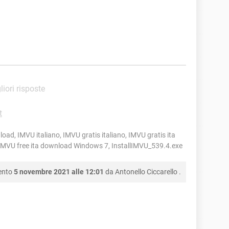
liori risposte
t
ad, IMVU italiano, IMVU gratis italiano, IMVU gratis ita
VU free ita download Windows 7, InstallIMVU_539.4.exe
ento
5 novembre 2021 alle 12:01
da
Antonello Ciccarello
.