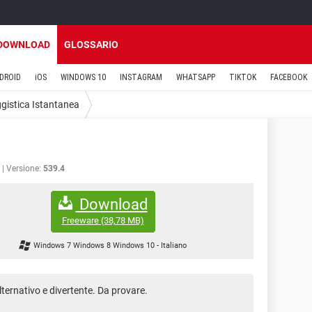
DOWNLOAD
GLOSSARIO
DROID
iOS
WINDOWS 10
INSTAGRAM
WHATSAPP
TIKTOK
FACEBOOK
istica Istantanea
Versione:
539.4
Download
Freeware
(38,78 MB)
Windows 7 Windows 8 Windows 10
-
Italiano
ternativo e divertente. Da provare.