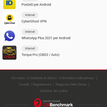
PosteID per Android
Internet
CyberGhost VPN
Internet
WhatsApp Plus 2021 per Android
Internet
Torque Pro (OBD2 / Auto)
Chi siamo
Condizioni di utilizzo
Informativa sulla privacy
Contatti
Regolamento
Magazine Delle Donne
Gestione dei cookie