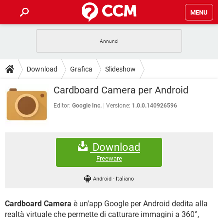
MENU
HOME
COVID-19
GAMING
GUIDE
Download
Grafica
Slideshow
INTRATTENIMENTO
ANDROID
COVID-19
GAMING
DOWNLOAD
Cardboard Camera per Android
iOS
WINDOWS 10
INTRATTENIMENTO
ANDROID
INSTAGRAM
COVID-19
WHATSAPP
GAMING
Editor:
Google Inc.
Versione:
1.0.0.140926596
FORUM
iOS
WINDOWS 10
TIKTOK
INTRATTENIMENTO
FACEBOOK
ANDROID
INSTAGRAM
COVID-19
WHATSAPP
GAMING
GLOSSARIO
HARDWARE
iOS
WINDOWS 10
Download
TIKTOK
INTRATTENIMENTO
FACEBOOK
ANDROID
INSTAGRAM
COVID-19
WHATSAPP
GAMING
Freeware
HARDWARE
iOS
WINDOWS 10
TIKTOK
INTRATTENIMENTO
FACEBOOK
ANDROID
Android
-
Italiano
INSTAGRAM
WHATSAPP
HARDWARE
iOS
WINDOWS 10
TIKTOK
FACEBOOK
Cardboard Camera
è un'app Google per Android dedita alla
INSTAGRAM
WHATSAPP
HARDWARE
realtà virtuale che permette di catturare immagini a 360°,