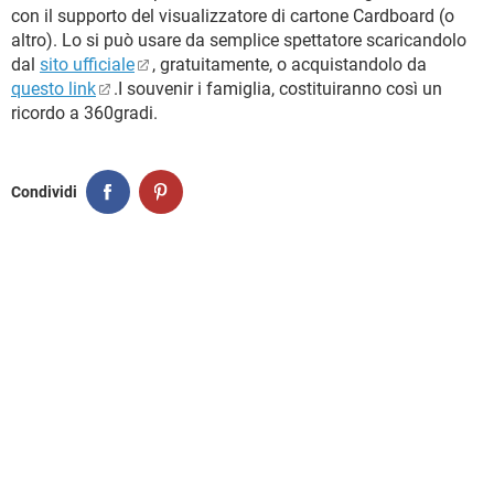
TIKTOK
FACEBOOK
con il supporto del visualizzatore di cartone Cardboard (o
altro). Lo si può usare da semplice spettatore scaricandolo
HARDWARE
dal
sito ufficiale
, gratuitamente, o acquistandolo da
questo link
.I souvenir i famiglia, costituiranno così un
ricordo a 360gradi.
Condividi