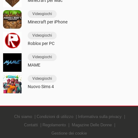
Minecraft per Mac
Videogiochi
Minecraft per iPhone
Videogiochi
Roblox per PC
Videogiochi
MAME
Videogiochi
Nuovo Sims 4
Chi siamo
Condizioni di utilizzo
Informativa sulla privacy
Contatti
Regolamento
Magazine Delle Donne
Gestione dei cookie