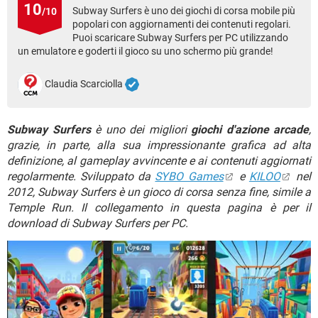
TIKTOK
FACEBOOK
10
Subway Surfers è uno dei giochi di corsa mobile più
/10
popolari con aggiornamenti dei contenuti regolari.
HARDWARE
Puoi scaricare Subway Surfers per PC utilizzando
un emulatore e goderti il gioco su uno schermo più grande!
Claudia Scarciolla
Subway Surfers
è uno dei migliori
giochi d'azione arcade
,
grazie, in parte, alla sua impressionante grafica ad alta
definizione, al gameplay avvincente e ai contenuti aggiornati
regolarmente. Sviluppato da
SYBO Games
e
KILOO
nel
2012, Subway Surfers è un gioco di corsa senza fine, simile a
Temple Run. Il collegamento in questa pagina è per il
download di Subway Surfers per PC.