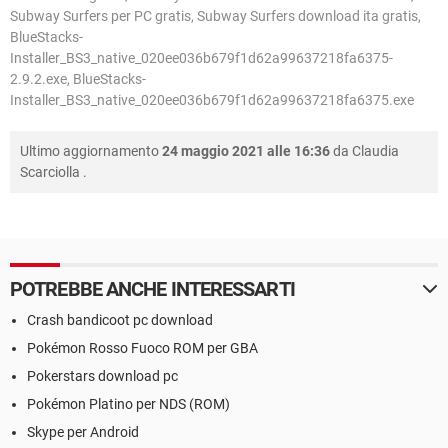
Subway Surfers per PC gratis, Subway Surfers download ita gratis,
BlueStacks-
Installer_BS3_native_020ee036b679f1d62a99637218fa6375-
2.9.2.exe, BlueStacks-
Installer_BS3_native_020ee036b679f1d62a99637218fa6375.exe
Ultimo aggiornamento
24 maggio 2021 alle 16:36
da
Claudia
Scarciolla
.
POTREBBE ANCHE INTERESSARTI
Crash bandicoot pc download
Pokémon Rosso Fuoco ROM per GBA
Pokerstars download pc
Pokémon Platino per NDS (ROM)
Skype per Android