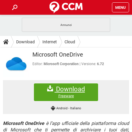
MENU
HOME
COVID-19
GAMING
GUIDE
Download
Internet
Cloud
INTRATTENIMENTO
ANDROID
COVID-19
GAMING
DOWNLOAD
Microsoft OneDrive
iOS
WINDOWS 10
INTRATTENIMENTO
ANDROID
INSTAGRAM
COVID-19
WHATSAPP
GAMING
Editor:
Microsoft Corporation
Versione:
6.72
FORUM
iOS
WINDOWS 10
TIKTOK
INTRATTENIMENTO
FACEBOOK
ANDROID
INSTAGRAM
COVID-19
WHATSAPP
GAMING
GLOSSARIO
HARDWARE
iOS
WINDOWS 10
Download
TIKTOK
INTRATTENIMENTO
FACEBOOK
ANDROID
INSTAGRAM
COVID-19
WHATSAPP
GAMING
Freeware
HARDWARE
iOS
WINDOWS 10
TIKTOK
INTRATTENIMENTO
FACEBOOK
ANDROID
Android
-
Italiano
INSTAGRAM
WHATSAPP
HARDWARE
iOS
WINDOWS 10
TIKTOK
FACEBOOK
Microsoft OneDrive
è l’app ufficiale della piattaforma cloud
INSTAGRAM
WHATSAPP
HARDWARE
di Microsoft che ti permette di archiviare i tuoi dati,