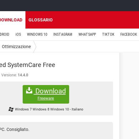
DOWNLOAD
GLOSSARIO
DROID
iOS
WINDOWS 10
INSTAGRAM
WHATSAPP
TIKTOK
FACEBOOK
Ottimizzazione
ed SystemCare Free
Versione:
14.4.0
Download
Freeware
Windows 7 Windows 8 Windows 10
-
Italiano
PC. Consigliato.