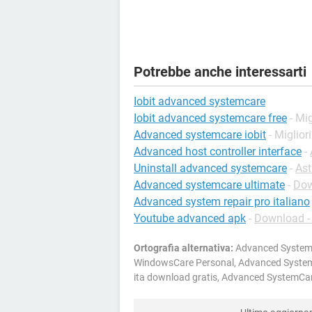
Potrebbe anche interessarti
Iobit advanced systemcare
Iobit advanced systemcare free
- Mig
Advanced systemcare iobit
- Miglior
Advanced host controller interface
-
Uninstall advanced systemcare
-
Ast
Advanced systemcare ultimate
-
Dow
Advanced system repair pro italiano
Youtube advanced apk
-
Download -
Ortografia alternativa:
Advanced System
WindowsCare Personal, Advanced System
ita download gratis, Advanced SystemCar