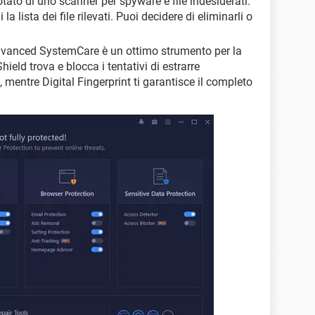
dotato di uno scanner per spyware e file indesiderati.
 lista dei file rilevati. Puoi decidere di eliminarli o
Advanced SystemCare è un ottimo strumento per la
hield trova e blocca i tentativi di estrarre
 mentre Digital Fingerprint ti garantisce il completo