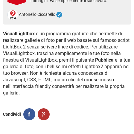
immagini. Fa semplicemente il suo lavoro.
TIKTOK
FACEBOOK
HARDWARE
Antonello Ciccarello
VisualLightbox
è un programma gratuito che permette di
realizzare gallerie di foto per il web basate sul famoso script
LightBox 2 senza scrivere linee di codice. Per utilizzare
VisualLightbox, trascina semplicemente le tue foto nella
finestra di VisualLightbox, premi il pulsante
Pubblica
e la tua
galleria di foto, con i bellissimi effetti Lightbox2 apparirà nel
tuo browser. Non è richiesta alcuna conoscenza di
Javascript, CSS, HTML, ma un clic del mouse mosso
nell'interfaccia friendly consentirà per realizzare la propria
galleria.
Condividi