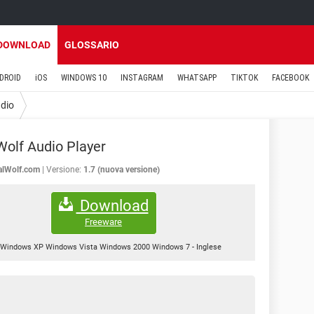
DOWNLOAD
GLOSSARIO
DROID
iOS
WINDOWS 10
INSTAGRAM
WHATSAPP
TIKTOK
FACEBOOK
udio
Wolf Audio Player
alWolf.com
Versione:
1.7 (nuova versione)
Download
Freeware
Windows XP Windows Vista Windows 2000 Windows 7
-
Inglese