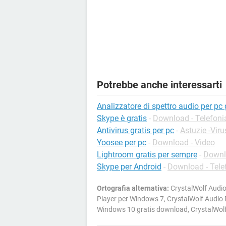
Potrebbe anche interessarti
Analizzatore di spettro audio per pc 
Skype è gratis
-
Download - Telefoni
Antivirus gratis per pc
-
Astuzie -Viru
Yoosee per pc
-
Download - Video
Lightroom gratis per sempre
-
Downlo
Skype per Android
-
Download - Tele
Ortografia alternativa:
CrystalWolf Audio 
Player per Windows 7, CrystalWolf Audio P
Windows 10 gratis download, CrystalWolf 