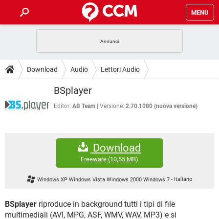
MENU
HOME
COVID-19
GAMING
GUIDE
Download
Audio
Lettori Audio
INTRATTENIMENTO
ANDROID
COVID-19
GAMING
DOWNLOAD
BSplayer
iOS
WINDOWS 10
INTRATTENIMENTO
ANDROID
INSTAGRAM
COVID-19
WHATSAPP
GAMING
Editor:
AB Team
Versione:
2.70.1080 (nuova versione)
FORUM
iOS
WINDOWS 10
TIKTOK
INTRATTENIMENTO
FACEBOOK
ANDROID
INSTAGRAM
COVID-19
WHATSAPP
GAMING
GLOSSARIO
HARDWARE
iOS
WINDOWS 10
Download
TIKTOK
INTRATTENIMENTO
FACEBOOK
ANDROID
INSTAGRAM
COVID-19
WHATSAPP
GAMING
Freeware
(10,55 MB)
HARDWARE
iOS
WINDOWS 10
TIKTOK
INTRATTENIMENTO
FACEBOOK
ANDROID
Windows XP Windows Vista Windows 2000 Windows 7
-
Italiano
INSTAGRAM
WHATSAPP
HARDWARE
iOS
WINDOWS 10
TIKTOK
FACEBOOK
BSplayer
riproduce in background tutti i tipi di file
INSTAGRAM
WHATSAPP
multimediali (AVI, MPG, ASF, WMV, WAV, MP3) e si
HARDWARE