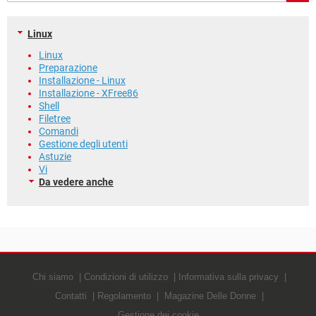
TIKTOK
FACEBOOK
HARDWARE
Linux
Linux
Preparazione
Installazione - Linux
Installazione - XFree86
Shell
Filetree
Comandi
Gestione degli utenti
Astuzie
Vi
Da vedere anche
Chi siamo
Condizioni di utilizzo
Informativa sulla privacy
Contatti
Regolamento
Magazine Delle Donne
Gestione dei cookie