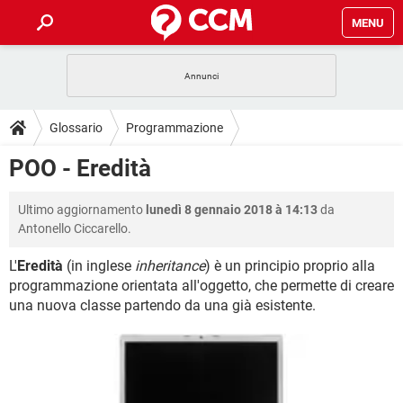
MENU
HOME
COVID-19
GAMING
GUIDE
Glossario
Programmazione
INTRATTENIMENTO
ANDROID
COVID-19
GAMING
DOWNLOAD
POO - Eredità
Programmazione Orientata Oggetto
iOS
WINDOWS 10
INTRATTENIMENTO
ANDROID
INSTAGRAM
COVID-19
WHATSAPP
GAMING
FORUM
Ultimo aggiornamento
lunedì 8 gennaio 2018 à 14:13
da
iOS
WINDOWS 10
TIKTOK
INTRATTENIMENTO
FACEBOOK
ANDROID
Antonello Ciccarello.
INSTAGRAM
COVID-19
WHATSAPP
GAMING
GLOSSARIO
HARDWARE
iOS
WINDOWS 10
L'
Eredità
(in inglese
inheritance
) è un principio proprio alla
TIKTOK
INTRATTENIMENTO
FACEBOOK
ANDROID
programmazione orientata all'oggetto, che permette di creare
INSTAGRAM
COVID-19
WHATSAPP
GAMING
HARDWARE
iOS
WINDOWS 10
una nuova classe partendo da una già esistente.
TIKTOK
INTRATTENIMENTO
FACEBOOK
ANDROID
INSTAGRAM
WHATSAPP
HARDWARE
iOS
WINDOWS 10
TIKTOK
FACEBOOK
INSTAGRAM
WHATSAPP
HARDWARE