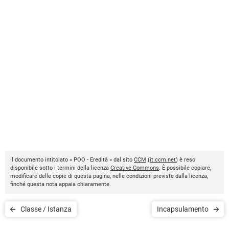
Il documento intitolato « POO - Eredità » dal sito
CCM
(
it.ccm.net
) è reso
disponibile sotto i termini della licenza
Creative Commons
. È possibile copiare,
modificare delle copie di questa pagina, nelle condizioni previste dalla licenza,
finché questa nota appaia chiaramente.
Classe / Istanza
Incapsulamento