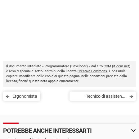
Il documento intitolato « Programmatore (Developer) » dal sito
CCM
(
it.ccm.net
)
è reso disponibile sotto i termini della licenza
Creative Commons
. È possibile
copiare, modificare delle copie di questa pagina, nelle condizioni previste dalla
licenza, finché questa nota appaia chiaramente.
Ergonomista
Tecnico di assistenza
(Operatore)
POTREBBE ANCHE INTERESSARTI