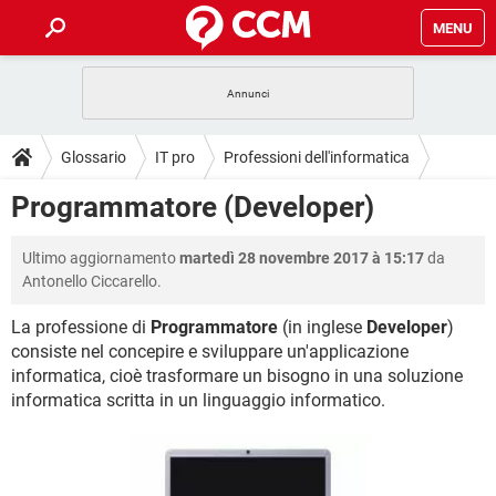
MENU
HOME
COVID-19
GAMING
GUIDE
Glossario
IT pro
Professioni dell'informatica
INTRATTENIMENTO
ANDROID
COVID-19
GAMING
DOWNLOAD
Programmatore (Developer)
iOS
WINDOWS 10
INTRATTENIMENTO
ANDROID
INSTAGRAM
COVID-19
WHATSAPP
GAMING
FORUM
Ultimo aggiornamento
martedì 28 novembre 2017 à 15:17
da
iOS
WINDOWS 10
TIKTOK
INTRATTENIMENTO
FACEBOOK
ANDROID
Antonello Ciccarello.
INSTAGRAM
COVID-19
WHATSAPP
GAMING
GLOSSARIO
HARDWARE
iOS
WINDOWS 10
La professione di
Programmatore
(in inglese
Developer
)
TIKTOK
INTRATTENIMENTO
FACEBOOK
ANDROID
consiste nel concepire e sviluppare un'applicazione
INSTAGRAM
COVID-19
WHATSAPP
GAMING
HARDWARE
iOS
WINDOWS 10
informatica, cioè trasformare un bisogno in una soluzione
TIKTOK
INTRATTENIMENTO
FACEBOOK
ANDROID
informatica scritta in un linguaggio informatico.
INSTAGRAM
WHATSAPP
HARDWARE
iOS
WINDOWS 10
TIKTOK
FACEBOOK
INSTAGRAM
WHATSAPP
HARDWARE