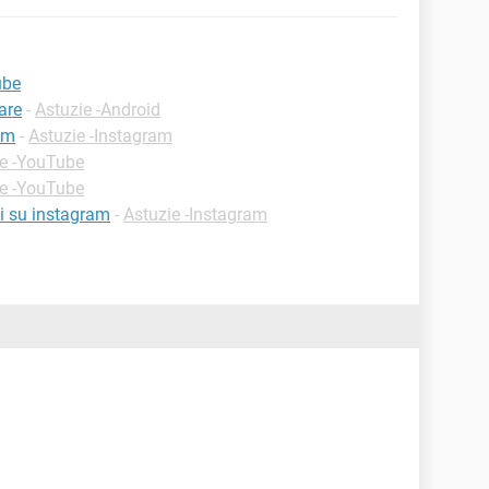
ube
are
-
Astuzie -Android
am
-
Astuzie -Instagram
ie -YouTube
ie -YouTube
i su instagram
-
Astuzie -Instagram