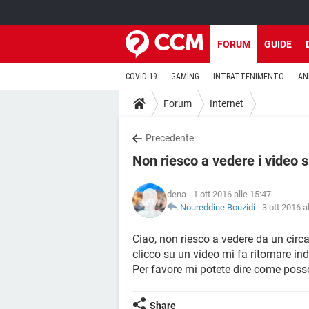
FORUM
GUIDE
COVID-19
GAMING
INTRATTENIMENTO
AN
Forum
Internet
Precedente
Non riesco a vedere i video
dena
- 1 ott 2016 alle 15:47
Noureddine Bouzidi
-
3 ott 2016 a
Ciao, non riesco a vedere da un circ
clicco su un video mi fa ritornare ind
Per favore mi potete dire come poss
Share