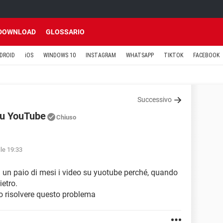
DOWNLOAD
GLOSSARIO
DROID
iOS
WINDOWS 10
INSTAGRAM
WHATSAPP
TIKTOK
FACEBOOK
Successivo
 su YouTube
Chiuso
lle 19:33
a un paio di mesi i video su yuotube perché, quando
ietro.
o risolvere questo problema