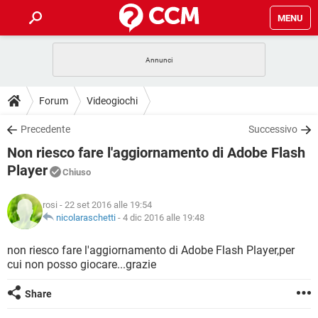
MENU
HOME
COVID-19
GAMING
GUIDE
Forum
Videogiochi
INTRATTENIMENTO
ANDROID
COVID-19
GAMING
DOWNLOAD
Precedente
Successivo
iOS
WINDOWS 10
INTRATTENIMENTO
ANDROID
Non riesco fare l'aggiornamento di Adobe Flash
INSTAGRAM
COVID-19
WHATSAPP
GAMING
FORUM
iOS
WINDOWS 10
Player
Chiuso
TIKTOK
INTRATTENIMENTO
FACEBOOK
ANDROID
INSTAGRAM
COVID-19
WHATSAPP
GAMING
GLOSSARIO
HARDWARE
iOS
WINDOWS 10
rosi
- 22 set 2016 alle 19:54
TIKTOK
INTRATTENIMENTO
FACEBOOK
ANDROID
nicolaraschetti
-
4 dic 2016 alle 19:48
INSTAGRAM
COVID-19
WHATSAPP
GAMING
HARDWARE
iOS
WINDOWS 10
non riesco fare l'aggiornamento di Adobe Flash Player,per
TIKTOK
INTRATTENIMENTO
FACEBOOK
ANDROID
INSTAGRAM
WHATSAPP
cui non posso giocare...grazie
HARDWARE
iOS
WINDOWS 10
TIKTOK
FACEBOOK
Share
INSTAGRAM
WHATSAPP
HARDWARE