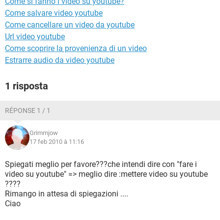
Come si fanno i video su youtube?
TIKTOK
FACEBOOK
Come salvare video youtube
HARDWARE
Come cancellare un video da youtube
Url video youtube
Come scoprire la provenienza di un video
Estrarre audio da video youtube
1 risposta
RÉPONSE 1 / 1
Grimmjow
17 feb 2010 à 11:16
Spiegati meglio per favore???che intendi dire con "fare i
video su youtube" => meglio dire :mettere video su youtube
????
Rimango in attesa di spiegazioni ....
Ciao