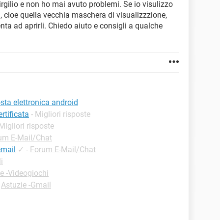
virgilio e non ho mai avuto problemi. Se io visulizzo
, cioe quella vecchia maschera di visualizzzione,
enta ad aprirli. Chiedo aiuto e consigli a qualche
osta elettronica android
rtificata
- Migliori risposte
 Migliori risposte
um E-Mail/Chat
email
✓
-
Forum E-Mail/Chat
i
e -Videogiochi
-
Astuzie -Gmail