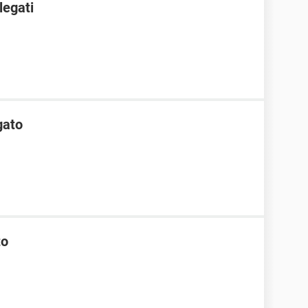
legati
gato
to