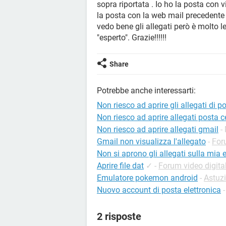
sopra riportata . Io ho la posta con 
la posta con la web mail precedente 
vedo bene gli allegati però è molto l
"esperto". Grazie!!!!!!
Share
Potrebbe anche interessarti:
Non riesco ad aprire gli allegati di p
Non riesco ad aprire allegati posta ce
Non riesco ad aprire allegati gmail
-
Gmail non visualizza l'allegato
-
For
Non si aprono gli allegati sulla mia 
Aprire file dat
✓
-
Forum video digital
Emulatore pokemon android
-
Astuzi
Nuovo account di posta elettronica
2 risposte