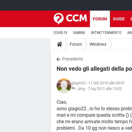
FORUM
GUIDE
COVID-19
GAMING
INTRATTENIMENTO
AN
Forum
Windows
Precedente
Non vedo gli allegati della po
giagio22
- 11 feb 2010 alle 00:07
ping -
7 lug 2011 alle 15:02
Ciao,
sono giagio22 , io ho lo stesso proble
mail e mi compare questa scritta () ((
che mi erano arrivate molto tempo fa
problemi . Da 10 gg non riesco a ved