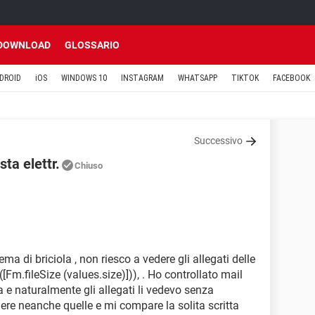
DOWNLOAD
GLOSSARIO
DROID
iOS
WINDOWS 10
INSTAGRAM
WHATSAPP
TIKTOK
FACEBOOK
Successivo
sta elettr.
Chiuso
ma di briciola , non riesco a vedere gli allegati delle
[Fm.fileSize (values.size)])), . Ho controllato mail
 e naturalmente gli allegati li vedevo senza
ere neanche quelle e mi compare la solita scritta