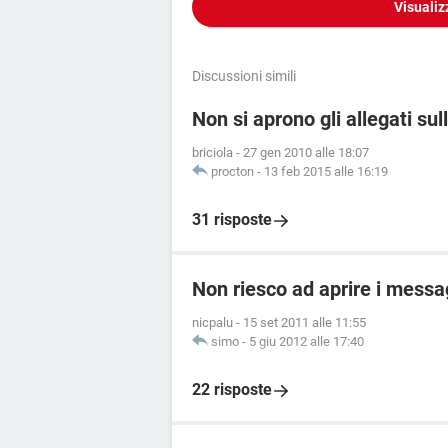
Visualiz
Discussioni simili
Non si aprono gli allegati su
briciola
-
27 gen 2010 alle 18:07
procton
-
13 feb 2015 alle 16:19
31 risposte
Non riesco ad aprire i messa
nicpalu
-
15 set 2011 alle 11:55
simo
-
5 giu 2012 alle 17:40
22 risposte