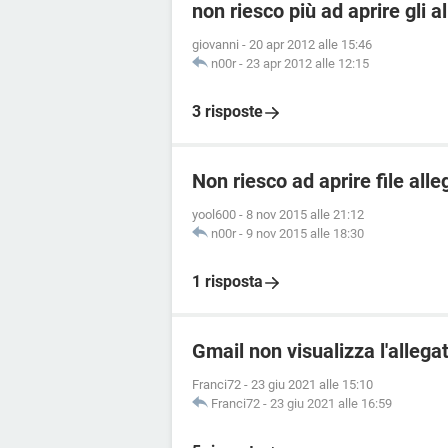
non riesco più ad aprire gli al
giovanni
-
20 apr 2012 alle 15:46
n00r
-
23 apr 2012 alle 12:15
3 risposte
Non riesco ad aprire file alle
yool600
-
8 nov 2015 alle 21:12
n00r
-
9 nov 2015 alle 18:30
1 risposta
Gmail non visualizza l'allega
Franci72
-
23 giu 2021 alle 15:10
Franci72
-
23 giu 2021 alle 16:59