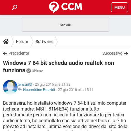
MENU
HOME
COVID-19
GAMING
GUIDE
Forum
Software
INTRATTENIMENTO
ANDROID
COVID-19
GAMING
DOWNLOAD
Precedente
Successivo
iOS
WINDOWS 10
INTRATTENIMENTO
ANDROID
Windows 7 64 bit scheda audio realtek non
INSTAGRAM
COVID-19
WHATSAPP
GAMING
FORUM
iOS
WINDOWS 10
funziona
Chiuso
TIKTOK
INTRATTENIMENTO
FACEBOOK
ANDROID
INSTAGRAM
COVID-19
WHATSAPP
GAMING
GLOSSARIO
HARDWARE
iOS
WINDOWS 10
tensai83
- 25 giu 2016 alle 21:23
TIKTOK
INTRATTENIMENTO
FACEBOOK
ANDROID
Noureddine Bouzidi
-
27 giu 2016 alle 15:11
INSTAGRAM
COVID-19
WHATSAPP
GAMING
HARDWARE
iOS
WINDOWS 10
Buonasera, ho installato windows 7 64 bit sul mio computer
TIKTOK
INTRATTENIMENTO
FACEBOOK
ANDROID
INSTAGRAM
WHATSAPP
(scheda madre: MSI H81M-E34) funziona tutto
HARDWARE
iOS
WINDOWS 10
perfettamente però non riesco a far funzionare la periferica
TIKTOK
FACEBOOK
audio interna, ho controllato che sia attiva nel bios è lo è, ho
INSTAGRAM
WHATSAPP
provato ad installare l'ultima versione dei driver dal sito della
HARDWARE