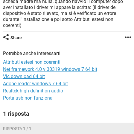
scheda madre ma nulla, quando riavvio il computer dopo
TIKTOK
FACEBOOK
aver installato i driver mi appare la scritta: (il driver del
HARDWARE
dispositivo è stato rilevato, ma si è verificato un errore
durante l'installazione e poi sotto Attributi estesi non
coerenti)
Share
Potrebbe anche interessarti:
Attributi estesi non coerenti
Net framework 4.0 v 30319 windows 7 64 bit
Vlc download 64 bit
Adobe reader windows 7 64 bit
Realtek high definition audio
Porta usb non funziona
1 risposta
RISPOSTA 1 / 1