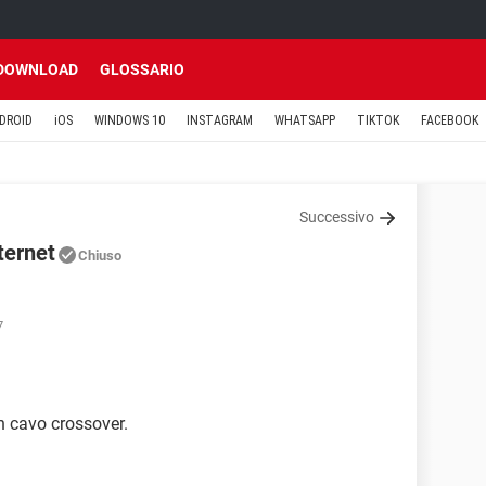
DOWNLOAD
GLOSSARIO
DROID
iOS
WINDOWS 10
INSTAGRAM
WHATSAPP
TIKTOK
FACEBOOK
Successivo
ternet
Chiuso
7
n cavo crossover.