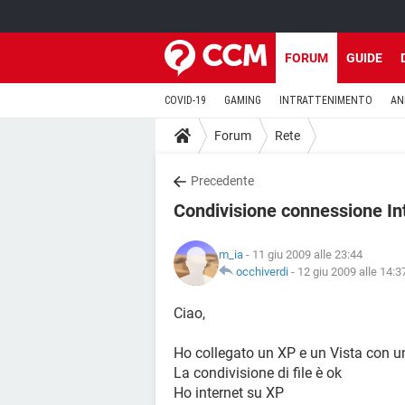
FORUM
GUIDE
COVID-19
GAMING
INTRATTENIMENTO
AN
Forum
Rete
Precedente
Condivisione connessione In
m_ia
- 11 giu 2009 alle 23:44
occhiverdi
-
12 giu 2009 alle 14:3
Ciao,
Ho collegato un XP e un Vista con u
La condivisione di file è ok
Ho internet su XP