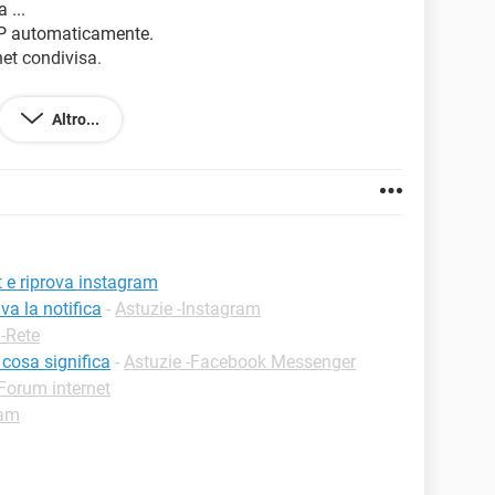
 ...
 IP automaticamente.
et condivisa.
Altro...
) qual è il DNS?
t e riprova instagram
va la notifica
-
Astuzie -Instagram
 -Rete
cosa significa
-
Astuzie -Facebook Messenger
Forum internet
ram