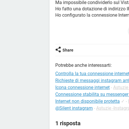
Ma impossibile condividerlo sul Vista
Ho fatto una dotazione di indirizzo
Ho configurato la connessione Intern
Un'idea?
Se metto un'IP manuale (192.168.0.1
Share
Grazie
Potrebbe anche interessarti:
Controlla la tua connessione interne
Richieste di messaggi instagram arri
Icona connessione internet
-
Astuzie
Connessione stabilita su messenger 
Internet non disponibile protetta
✓
-
@Silent instagram
-
Astuzie -Instag
1 risposta