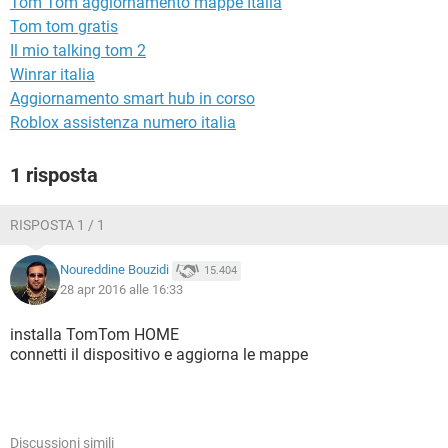
Tom Tom aggiornamento mappe Italia
TIKTOK
FACEBOOK
Tom tom gratis
HARDWARE
Il mio talking tom 2
Winrar italia
Aggiornamento smart hub in corso
Roblox assistenza numero italia
1 risposta
RISPOSTA 1 / 1
Noureddine Bouzidi
15.404
28 apr 2016 alle 16:33
installa TomTom HOME
connetti il dispositivo e aggiorna le mappe
Discussioni simili