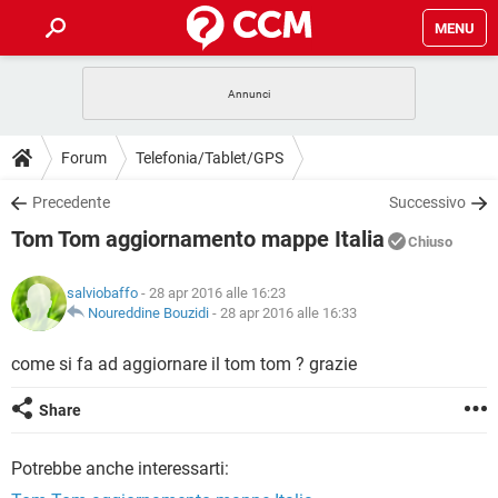
MENU
HOME
COVID-19
GAMING
GUIDE
Forum
Telefonia/Tablet/GPS
INTRATTENIMENTO
ANDROID
COVID-19
GAMING
DOWNLOAD
Precedente
Successivo
iOS
WINDOWS 10
INTRATTENIMENTO
ANDROID
Tom Tom aggiornamento mappe Italia
INSTAGRAM
COVID-19
WHATSAPP
GAMING
Chiuso
FORUM
iOS
WINDOWS 10
TIKTOK
INTRATTENIMENTO
FACEBOOK
ANDROID
salviobaffo
- 28 apr 2016 alle 16:23
INSTAGRAM
COVID-19
WHATSAPP
GAMING
GLOSSARIO
Noureddine Bouzidi
-
28 apr 2016 alle 16:33
HARDWARE
iOS
WINDOWS 10
TIKTOK
INTRATTENIMENTO
FACEBOOK
ANDROID
INSTAGRAM
COVID-19
WHATSAPP
GAMING
come si fa ad aggiornare il tom tom ? grazie
HARDWARE
iOS
WINDOWS 10
TIKTOK
INTRATTENIMENTO
FACEBOOK
ANDROID
Share
INSTAGRAM
WHATSAPP
HARDWARE
iOS
WINDOWS 10
TIKTOK
FACEBOOK
Potrebbe anche interessarti:
INSTAGRAM
WHATSAPP
HARDWARE