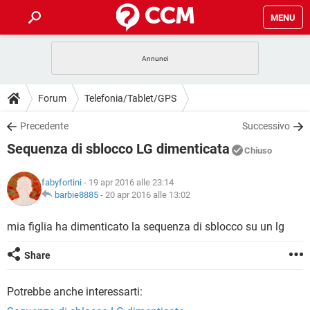
MENU
HOME
COVID-19
GAMING
GUIDE
Forum
Telefonia/Tablet/GPS
INTRATTENIMENTO
ANDROID
COVID-19
GAMING
DOWNLOAD
Precedente
Successivo
iOS
WINDOWS 10
INTRATTENIMENTO
ANDROID
Sequenza di sblocco LG dimenticata
INSTAGRAM
COVID-19
WHATSAPP
GAMING
Chiuso
FORUM
iOS
WINDOWS 10
TIKTOK
INTRATTENIMENTO
FACEBOOK
ANDROID
fabyfortini
- 19 apr 2016 alle 23:14
INSTAGRAM
COVID-19
WHATSAPP
GAMING
GLOSSARIO
barbie8885
-
20 apr 2016 alle 13:02
HARDWARE
iOS
WINDOWS 10
TIKTOK
INTRATTENIMENTO
FACEBOOK
ANDROID
INSTAGRAM
COVID-19
WHATSAPP
GAMING
mia figlia ha dimenticato la sequenza di sblocco su un lg
HARDWARE
iOS
WINDOWS 10
TIKTOK
INTRATTENIMENTO
FACEBOOK
ANDROID
Share
INSTAGRAM
WHATSAPP
HARDWARE
iOS
WINDOWS 10
TIKTOK
FACEBOOK
Potrebbe anche interessarti:
INSTAGRAM
WHATSAPP
HARDWARE