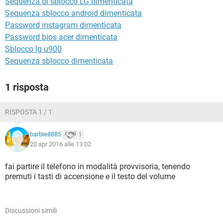
Sequenza di sblocco LG dimenticata
TIKTOK
FACEBOOK
Sequenza sblocco android dimenticata
HARDWARE
Password instagram dimenticata
Password bios acer dimenticata
Sblocco lg u900
Sequenza sblocco dimenticata
1 risposta
RISPOSTA 1 / 1
barbie8885
1
20 apr 2016 alle 13:02
fai partire il telefono in modalità provvisoria, tenendo
premuti i tasti di accensione e il testo del volume
Discussioni simili