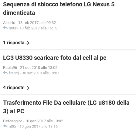
Sequenza di sblocco telefono LG Nexus 5
dimenticata
Alberto
-
13 feb 2017 alle 09:32
n00r
-
13 feb 2017 alle 15:15
1 risposta
LG3 U8330 scaricare foto dal cell al pc
Paola96
-
21 set 2010 alle 13:05
francj
-
30 set 2010 alle 19:07
4 risposte
Trasferimento File Da cellulare (LG u8180 della
3) al PC
DeMaggior
-
10 gen 2017 alle 13:02
n00r
-
10 gen 2017 alle 13:16