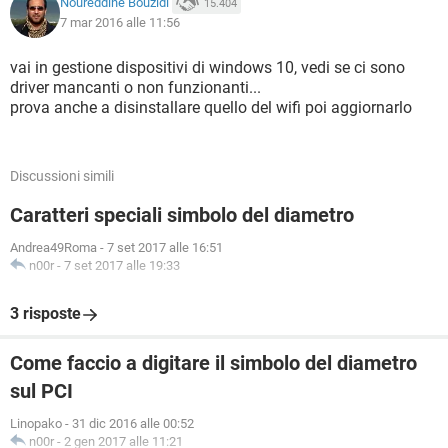
Noureddine Bouzidi
15.404
7 mar 2016 alle 11:56
vai in gestione dispositivi di windows 10, vedi se ci sono
driver mancanti o non funzionanti...
prova anche a disinstallare quello del wifi poi aggiornarlo
Discussioni simili
Caratteri speciali simbolo del diametro
Andrea49Roma
-
7 set 2017 alle 16:51
n00r
-
7 set 2017 alle 19:33
3 risposte
Come faccio a digitare il simbolo del diametro
sul PCI
Linopako
-
31 dic 2016 alle 00:52
n00r
-
2 gen 2017 alle 11:21