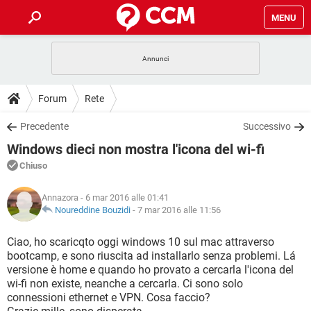
MENU
HOME
COVID-19
GAMING
GUIDE
Forum
Rete
INTRATTENIMENTO
ANDROID
COVID-19
GAMING
DOWNLOAD
Precedente
Successivo
iOS
WINDOWS 10
INTRATTENIMENTO
ANDROID
Windows dieci non mostra l'icona del wi-fi
INSTAGRAM
COVID-19
WHATSAPP
GAMING
FORUM
iOS
WINDOWS 10
Chiuso
TIKTOK
INTRATTENIMENTO
FACEBOOK
ANDROID
INSTAGRAM
COVID-19
WHATSAPP
GAMING
GLOSSARIO
HARDWARE
iOS
Annazora
- 6 mar 2016 alle 01:41
WINDOWS 10
TIKTOK
INTRATTENIMENTO
FACEBOOK
ANDROID
Noureddine Bouzidi
-
7 mar 2016 alle 11:56
INSTAGRAM
COVID-19
WHATSAPP
GAMING
HARDWARE
iOS
WINDOWS 10
Ciao, ho scaricqto oggi windows 10 sul mac attraverso
TIKTOK
INTRATTENIMENTO
FACEBOOK
ANDROID
bootcamp, e sono riuscita ad installarlo senza problemi. Lá
INSTAGRAM
WHATSAPP
versione è home e quando ho provato a cercarla l'icona del
HARDWARE
iOS
WINDOWS 10
TIKTOK
FACEBOOK
wi-fi non existe, neanche a cercarla. Ci sono solo
INSTAGRAM
WHATSAPP
connessioni ethernet e VPN. Cosa faccio?
HARDWARE