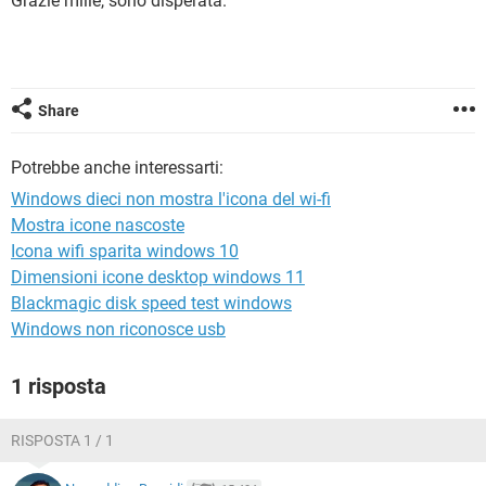
Grazie mille, sono disperata.
TIKTOK
FACEBOOK
HARDWARE
Share
Potrebbe anche interessarti:
Windows dieci non mostra l'icona del wi-fi
Mostra icone nascoste
Icona wifi sparita windows 10
Dimensioni icone desktop windows 11
Blackmagic disk speed test windows
Windows non riconosce usb
1 risposta
RISPOSTA 1 / 1