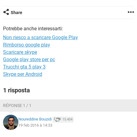
TIKTOK
FACEBOOK
HARDWARE
Share
Potrebbe anche interessarti:
Non riesco a scaricare Google Play
Rimborso google play
Scaricare skype
Google play store per pc
Trucchi gta 5 play 3
Skype per Android
1 risposta
RÉPONSE 1 / 1
Noureddine Bouzidi
15.404
19 feb 2016 à 14:33