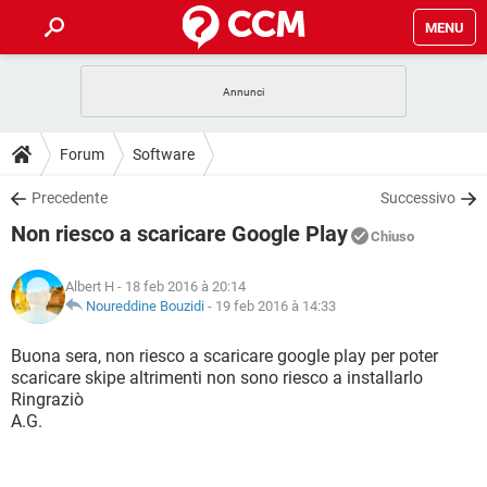
MENU
HOME
COVID-19
GAMING
GUIDE
Forum
Software
INTRATTENIMENTO
ANDROID
COVID-19
GAMING
DOWNLOAD
Precedente
Successivo
iOS
WINDOWS 10
INTRATTENIMENTO
ANDROID
Non riesco a scaricare Google Play
INSTAGRAM
COVID-19
WHATSAPP
GAMING
Chiuso
FORUM
iOS
WINDOWS 10
TIKTOK
INTRATTENIMENTO
FACEBOOK
ANDROID
Albert H
- 18 feb 2016 à 20:14
INSTAGRAM
COVID-19
WHATSAPP
GAMING
GLOSSARIO
Noureddine Bouzidi
-
19 feb 2016 à 14:33
HARDWARE
iOS
WINDOWS 10
TIKTOK
INTRATTENIMENTO
FACEBOOK
ANDROID
INSTAGRAM
COVID-19
WHATSAPP
GAMING
Buona sera, non riesco a scaricare google play per poter
HARDWARE
iOS
WINDOWS 10
scaricare skipe altrimenti non sono riesco a installarlo
TIKTOK
INTRATTENIMENTO
FACEBOOK
ANDROID
Ringraziò
INSTAGRAM
WHATSAPP
A.G.
HARDWARE
iOS
WINDOWS 10
TIKTOK
FACEBOOK
INSTAGRAM
WHATSAPP
HARDWARE