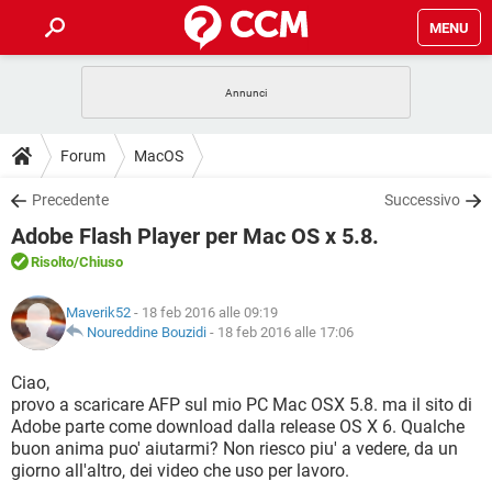
MENU
HOME
COVID-19
GAMING
GUIDE
Forum
MacOS
INTRATTENIMENTO
ANDROID
COVID-19
GAMING
DOWNLOAD
Precedente
Successivo
iOS
WINDOWS 10
INTRATTENIMENTO
ANDROID
Adobe Flash Player per Mac OS x 5.8.
INSTAGRAM
COVID-19
WHATSAPP
GAMING
FORUM
iOS
WINDOWS 10
Risolto
/Chiuso
TIKTOK
INTRATTENIMENTO
FACEBOOK
ANDROID
INSTAGRAM
COVID-19
WHATSAPP
GAMING
GLOSSARIO
HARDWARE
iOS
Maverik52
- 18 feb 2016 alle 09:19
WINDOWS 10
TIKTOK
INTRATTENIMENTO
FACEBOOK
ANDROID
Noureddine Bouzidi
-
18 feb 2016 alle 17:06
INSTAGRAM
COVID-19
WHATSAPP
GAMING
HARDWARE
iOS
WINDOWS 10
Ciao,
TIKTOK
INTRATTENIMENTO
FACEBOOK
ANDROID
provo a scaricare AFP sul mio PC Mac OSX 5.8. ma il sito di
INSTAGRAM
WHATSAPP
Adobe parte come download dalla release OS X 6. Qualche
HARDWARE
iOS
WINDOWS 10
TIKTOK
FACEBOOK
buon anima puo' aiutarmi? Non riesco piu' a vedere, da un
INSTAGRAM
WHATSAPP
giorno all'altro, dei video che uso per lavoro.
HARDWARE