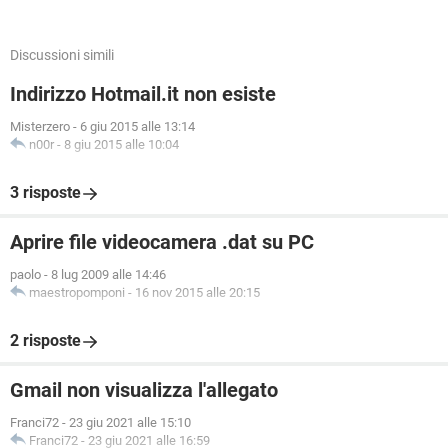
Discussioni simili
Indirizzo Hotmail.it non esiste
Misterzero
-
6 giu 2015 alle 13:14
n00r
-
8 giu 2015 alle 10:04
3 risposte
Aprire file videocamera .dat su PC
paolo
-
8 lug 2009 alle 14:46
maestropomponi
-
16 nov 2015 alle 20:15
2 risposte
Gmail non visualizza l'allegato
Franci72
-
23 giu 2021 alle 15:10
Franci72
-
23 giu 2021 alle 16:59