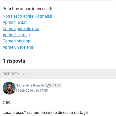
TIKTOK
FACEBOOK
Potrebbe anche interessarti:
HARDWARE
Non riesco aprire Hotmail.it
Aprire file dat
Come aprire file doc
Aprire file .msg
Come aprire ppt
Aprire un file eml
1 risposta
RISPOSTA 1 / 1
Noureddine Bouzidi
15.404
16 feb 2016 alle 17:55
ciao,
cosa ti esce? sia più preciso e dicci più dettagli