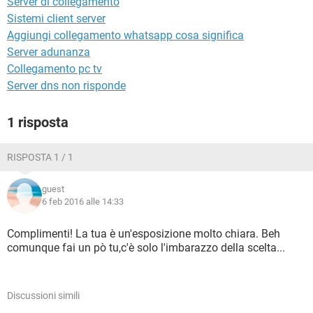
Server di collegamento
TIKTOK
FACEBOOK
Sistemi client server
HARDWARE
Aggiungi collegamento whatsapp cosa significa
Server adunanza
Collegamento pc tv
Server dns non risponde
1 risposta
RISPOSTA 1 / 1
guest
6 feb 2016 alle 14:33
Complimenti! La tua è un'esposizione molto chiara. Beh
comunque fai un pò tu,c'è solo l'imbarazzo della scelta...
Discussioni simili