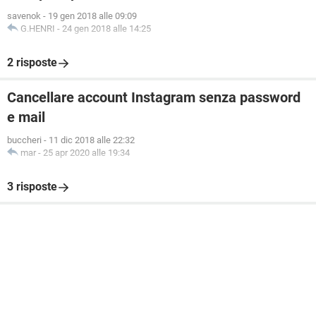
savenok
-
19 gen 2018 alle 09:09
G.HENRI
-
24 gen 2018 alle 14:25
2 risposte
Cancellare account Instagram senza password
e mail
buccheri
-
11 dic 2018 alle 22:32
mar
-
25 apr 2020 alle 19:34
3 risposte