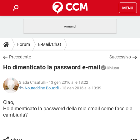
MENU
HOME
COVID-19
GAMING
GUIDE
Forum
E-Mail/Chat
INTRATTENIMENTO
ANDROID
COVID-19
GAMING
DOWNLOAD
Precedente
Successivo
iOS
WINDOWS 10
INTRATTENIMENTO
ANDROID
Ho dimenticato la password e-mail
INSTAGRAM
COVID-19
WHATSAPP
GAMING
Chiuso
FORUM
iOS
WINDOWS 10
TIKTOK
INTRATTENIMENTO
FACEBOOK
ANDROID
Giada Crisafulli
- 13 gen 2016 alle 13:22
INSTAGRAM
COVID-19
WHATSAPP
GAMING
GLOSSARIO
Noureddine Bouzidi
-
13 gen 2016 alle 13:39
HARDWARE
iOS
WINDOWS 10
TIKTOK
INTRATTENIMENTO
FACEBOOK
ANDROID
INSTAGRAM
COVID-19
WHATSAPP
GAMING
Ciao,
HARDWARE
iOS
WINDOWS 10
Ho dimenticato la password della mia email come faccio a
TIKTOK
INTRATTENIMENTO
FACEBOOK
ANDROID
cambiarla?
INSTAGRAM
WHATSAPP
HARDWARE
iOS
WINDOWS 10
TIKTOK
FACEBOOK
INSTAGRAM
WHATSAPP
HARDWARE