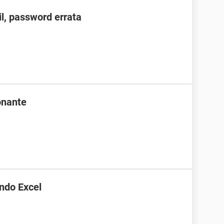
l, password errata
onante
ndo Excel