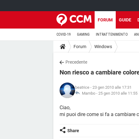
FORUM
GUIDE
COVID-19
GAMING
INTRATTENIMENTO
AN
Forum
Windows
Precedente
Non riesco a cambiare color
beatrice
- 23 gen 2010 alle 17:31
Mambo -
25 gen 2010 alle 11:55
Ciao,
mi puoi dire come si fa a cambiare 
Share