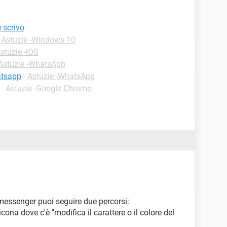
 scrivo
-
Astuzie -Windows 10
stuzie -iOS
Astuzie -WhatsApp
atsapp
-
Astuzie -WhatsApp
-
Astuzie -Google Chrome
 messenger puoi seguire due percorsi:
cona dove c'è "modifica il carattere o il colore del