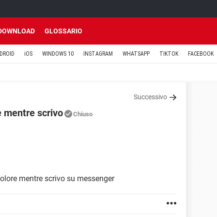
DOWNLOAD
GLOSSARIO
DROID
iOS
WINDOWS 10
INSTAGRAM
WHATSAPP
TIKTOK
FACEBOOK
Successivo
e mentre scrivo
Chiuso
colore mentre scrivo su messenger