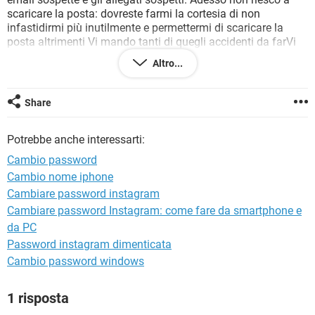
TIKTOK
FACEBOOK
scaricare la posta: dovreste farmi la cortesia di non
infastidirmi più inutilmente e permettermi di scaricare la
HARDWARE
posta altrimenti Vi mando tanti di quegli accidenti da farVi
restare secchi sulla poltrona in cui Vi trovate. Io uso il
Altro...
computer per mantener vivo il cervello non per farmi salire la
pressione. Per cortesia riattivatemi la posta ***@***
Share
Potrebbe anche interessarti:
Cambio password
Cambio nome iphone
Cambiare password instagram
Cambiare password Instagram: come fare da smartphone e
da PC
Password instagram dimenticata
Cambio password windows
1 risposta