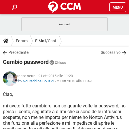
MENU
HOME
COVID-19
GAMING
GUIDE
Forum
E-Mail/Chat
INTRATTENIMENTO
ANDROID
COVID-19
GAMING
DOWNLOAD
Precedente
Successivo
iOS
WINDOWS 10
INTRATTENIMENTO
ANDROID
Cambio password
INSTAGRAM
COVID-19
WHATSAPP
GAMING
Chiuso
FORUM
iOS
WINDOWS 10
TIKTOK
INTRATTENIMENTO
FACEBOOK
ANDROID
renzo serra
- 21 ott 2015 alle 11:20
INSTAGRAM
COVID-19
WHATSAPP
GAMING
GLOSSARIO
Noureddine Bouzidi
-
21 ott 2015 alle 11:49
HARDWARE
iOS
WINDOWS 10
TIKTOK
INTRATTENIMENTO
FACEBOOK
ANDROID
INSTAGRAM
COVID-19
WHATSAPP
GAMING
Ciao,
HARDWARE
iOS
WINDOWS 10
TIKTOK
INTRATTENIMENTO
FACEBOOK
ANDROID
mi avete fatto cambiare non so quante volte la password, ho
INSTAGRAM
WHATSAPP
perso il conto, seguitate a dirmi che ci sono delle intrusioni
HARDWARE
iOS
WINDOWS 10
TIKTOK
FACEBOOK
sospette, non me ne importa per niente ho Norton Antivirus
INSTAGRAM
WHATSAPP
che funziona alla perfezione e mi impedisce di aprire le
HARDWARE
email sospette e gli allegati sospetti. Adesso non riesco a