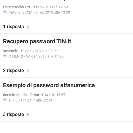
francescolaurizi
-
3 feb 2018 alle 12:50
AntonelloCCM
-
3 feb 2018 alle 13:09
1 risposta
Recupero password TIN.it
savenok
-
19 gen 2018 alle 09:09
G.HENRI
-
24 gen 2018 alle 14:25
2 risposte
Esempio di password alfanumerica
daniela zilindo
-
7 mar 2014 alle 15:57
ali
-
30 apr 2017 alle 20:43
3 risposte