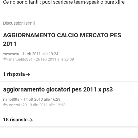
Ce no sono tanti : puoi scaricare team-speak o pure xfire
Discussioni simili
AGGIORNAMENTO CALCIO MERCATO PES
2011
vavuvavu
-
1 feb 2011 alle 19:24
manuelito881
-
26 feb 2011 alle 23:09
1 risposta
aggiornamento giocatori pes 2011 x ps3
nano88tsl
-
14 ott 2010 alle 16:29
cazzuto29
-
3 dic 2011 alle 12:33
18 risposte