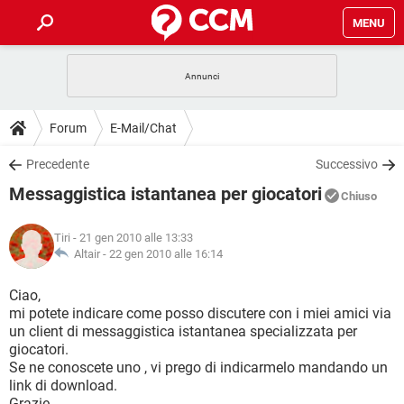
MENU
HOME
COVID-19
GAMING
GUIDE
Forum
E-Mail/Chat
INTRATTENIMENTO
ANDROID
COVID-19
GAMING
DOWNLOAD
Precedente
Successivo
iOS
WINDOWS 10
INTRATTENIMENTO
ANDROID
Messaggistica istantanea per giocatori
INSTAGRAM
COVID-19
WHATSAPP
GAMING
Chiuso
FORUM
iOS
WINDOWS 10
TIKTOK
INTRATTENIMENTO
FACEBOOK
ANDROID
Tiri
- 21 gen 2010 alle 13:33
INSTAGRAM
COVID-19
WHATSAPP
GAMING
GLOSSARIO
Altair -
22 gen 2010 alle 16:14
HARDWARE
iOS
WINDOWS 10
TIKTOK
INTRATTENIMENTO
FACEBOOK
ANDROID
INSTAGRAM
COVID-19
WHATSAPP
GAMING
Ciao,
HARDWARE
iOS
WINDOWS 10
mi potete indicare come posso discutere con i miei amici via
TIKTOK
INTRATTENIMENTO
FACEBOOK
ANDROID
un client di messaggistica istantanea specializzata per
INSTAGRAM
WHATSAPP
giocatori.
HARDWARE
iOS
WINDOWS 10
TIKTOK
FACEBOOK
Se ne conoscete uno , vi prego di indicarmelo mandando un
INSTAGRAM
WHATSAPP
link di download.
HARDWARE
Grazie