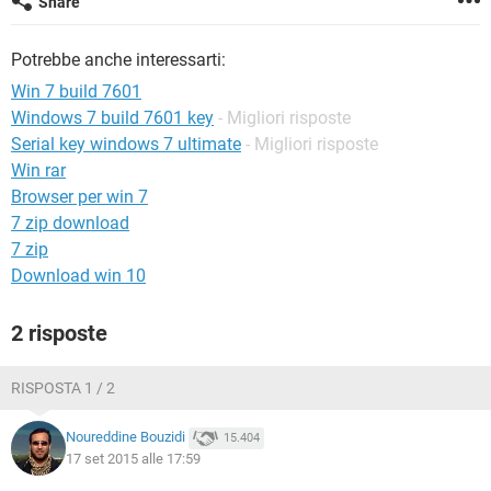
Share
TIKTOK
FACEBOOK
HARDWARE
Potrebbe anche interessarti:
Win 7 build 7601
Windows 7 build 7601 key
- Migliori risposte
Serial key windows 7 ultimate
- Migliori risposte
Win rar
Browser per win 7
7 zip download
7 zip
Download win 10
2 risposte
RISPOSTA 1 / 2
Noureddine Bouzidi
15.404
17 set 2015 alle 17:59