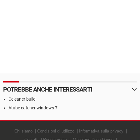
POTREBBE ANCHE INTERESSARTI
Ccleaner build
Atube catcher windows 7
Chi siamo
Condizioni di utilizzo
Informativa sulla privacy
Contatti
Regolamento
Magazine Delle Donne