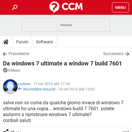
MENU
HOME
COVID-19
GAMING
GUIDE
Forum
Software
INTRATTENIMENTO
ANDROID
COVID-19
GAMING
DOWNLOAD
Precedente
Successivo
iOS
WINDOWS 10
INTRATTENIMENTO
ANDROID
Da windows 7 ultimate a window 7 build 7601
INSTAGRAM
COVID-19
WHATSAPP
GAMING
FORUM
iOS
WINDOWS 10
Chiuso
TIKTOK
INTRATTENIMENTO
FACEBOOK
ANDROID
INSTAGRAM
COVID-19
WHATSAPP
GAMING
GLOSSARIO
HARDWARE
iOS
cartone
- 17 set 2015 alle 17:18
WINDOWS 10
TIKTOK
INTRATTENIMENTO
FACEBOOK
ANDROID
Noureddine Bouzidi
-
18 set 2015 alle 13:03
INSTAGRAM
COVID-19
WHATSAPP
GAMING
HARDWARE
iOS
WINDOWS 10
salve non so come da qualche giorno invece di windows 7
TIKTOK
INTRATTENIMENTO
FACEBOOK
ANDROID
ultimate ho una copia... windows build 7 7601. potete
INSTAGRAM
WHATSAPP
aiutarmi a ripristinare windows 7 ultimate?
HARDWARE
iOS
WINDOWS 10
TIKTOK
FACEBOOK
cordiali saluti
INSTAGRAM
WHATSAPP
HARDWARE