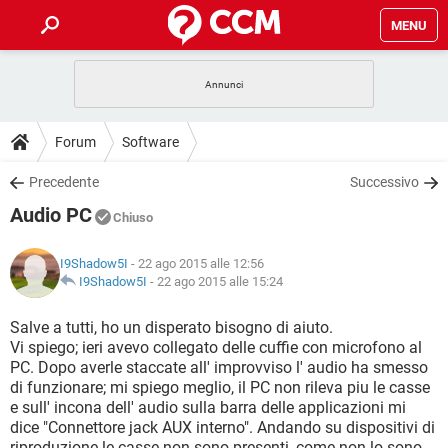
MENU
HOME
COVID-19
GAMING
GUIDE
Forum
Software
INTRATTENIMENTO
ANDROID
COVID-19
GAMING
DOWNLOAD
Precedente
Successivo
iOS
WINDOWS 10
INTRATTENIMENTO
ANDROID
Audio PC
INSTAGRAM
COVID-19
WHATSAPP
GAMING
Chiuso
FORUM
iOS
WINDOWS 10
TIKTOK
INTRATTENIMENTO
FACEBOOK
ANDROID
I9Shadow5I
- 22 ago 2015 alle 12:56
INSTAGRAM
COVID-19
WHATSAPP
GAMING
GLOSSARIO
I9Shadow5I
-
22 ago 2015 alle 15:24
HARDWARE
iOS
WINDOWS 10
TIKTOK
INTRATTENIMENTO
FACEBOOK
ANDROID
INSTAGRAM
COVID-19
WHATSAPP
GAMING
Salve a tutti, ho un disperato bisogno di aiuto.
HARDWARE
iOS
WINDOWS 10
Vi spiego; ieri avevo collegato delle cuffie con microfono al
TIKTOK
INTRATTENIMENTO
FACEBOOK
ANDROID
PC. Dopo averle staccate all' improvviso l' audio ha smesso
INSTAGRAM
WHATSAPP
di funzionare; mi spiego meglio, il PC non rileva piu le casse
HARDWARE
iOS
WINDOWS 10
TIKTOK
FACEBOOK
e sull' incona dell' audio sulla barra delle applicazioni mi
INSTAGRAM
WHATSAPP
dice "Connettore jack AUX interno". Andando su dispositivi di
HARDWARE
riproduzione le casse non sono presenti, come non lo sono