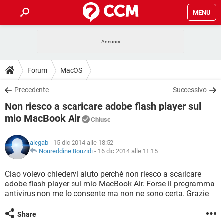
MENU
HOME
COVID-19
GAMING
GUIDE
Forum
MacOS
INTRATTENIMENTO
ANDROID
COVID-19
GAMING
DOWNLOAD
Precedente
Successivo
iOS
WINDOWS 10
INTRATTENIMENTO
ANDROID
Non riesco a scaricare adobe flash player sul
INSTAGRAM
COVID-19
WHATSAPP
GAMING
FORUM
iOS
WINDOWS 10
mio MacBook Air
Chiuso
TIKTOK
INTRATTENIMENTO
FACEBOOK
ANDROID
INSTAGRAM
COVID-19
WHATSAPP
GAMING
GLOSSARIO
HARDWARE
iOS
WINDOWS 10
alegab
- 15 dic 2014 alle 18:52
TIKTOK
INTRATTENIMENTO
FACEBOOK
ANDROID
Noureddine Bouzidi
-
16 dic 2014 alle 11:15
INSTAGRAM
COVID-19
WHATSAPP
GAMING
HARDWARE
iOS
WINDOWS 10
Ciao volevo chiedervi aiuto perché non riesco a scaricare
TIKTOK
INTRATTENIMENTO
FACEBOOK
ANDROID
INSTAGRAM
WHATSAPP
adobe flash player sul mio MacBook Air. Forse il programma
HARDWARE
iOS
WINDOWS 10
antivirus non me lo consente ma non ne sono certa. Grazie
TIKTOK
FACEBOOK
INSTAGRAM
WHATSAPP
Share
HARDWARE