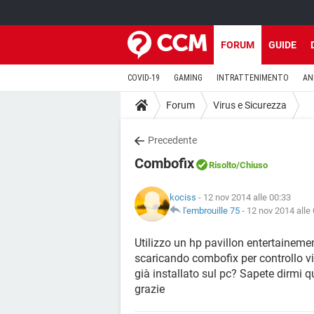
FORUM
GUIDE
COVID-19
GAMING
INTRATTENIMENTO
AN
Forum
Virus e Sicurezza
Precedente
Combofix
Risolto
/Chiuso
kociss
- 12 nov 2014 alle 00:33
l'embrouille 75
-
12 nov 2014 alle
Utilizzo un hp pavillon entertaineme
scaricando combofix per controllo vi
già installato sul pc? Sapete dirmi q
grazie