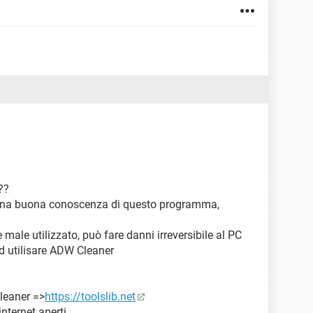
??
a una buona conoscenza di questo programma,
male utilizzato, può fare danni irreversibile al PC
d utilisare ADW Cleaner
leaner =>
https://toolslib.net
internet aperti