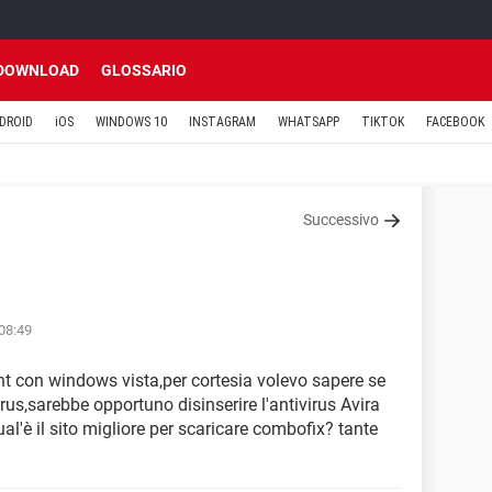
DOWNLOAD
GLOSSARIO
DROID
iOS
WINDOWS 10
INSTAGRAM
WHATSAPP
TIKTOK
FACEBOOK
Successivo
 08:49
nt con windows vista,per cortesia volevo sapere se
rus,sarebbe opportuno disinserire l'antivirus Avira
ual'è il sito migliore per scaricare combofix? tante