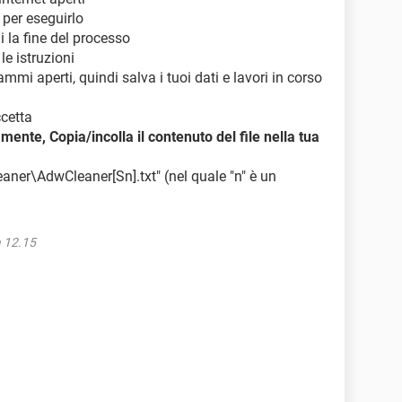
 per eseguirlo
i la fine del processo
le istruzioni
mmi aperti, quindi salva i tuoi dati e lavori in corso
ccetta
ente, Copia/incolla il contenuto del file nella tua
leaner\AdwCleaner[Sn].txt" (nel quale "n" è un
a 12.15