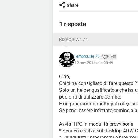
Share
1 risposta
RISPOSTA 1 / 1
l'embrouille 75
749
12 nov 2014 alle 08:49
Ciao,
Chi ti ha consigliato di fare questo ?
Solo un helper qualificato,e che h
può dirti di utilizzare Combo.
E un programma molto potente,e si e 
Se pensi essere infettato,comincia a
Avvia il PC in modalità provvisoria
* Scarica e salva sul desktop ADW C
* Chiudi tutti i programmi e browser 