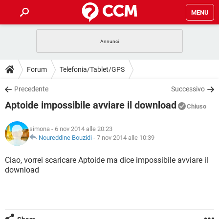
MENU
HOME
COVID-19
GAMING
GUIDE
Forum
Telefonia/Tablet/GPS
INTRATTENIMENTO
ANDROID
COVID-19
GAMING
DOWNLOAD
Precedente
Successivo
iOS
WINDOWS 10
INTRATTENIMENTO
ANDROID
Aptoide impossibile avviare il download
INSTAGRAM
COVID-19
WHATSAPP
GAMING
Chiuso
FORUM
iOS
WINDOWS 10
TIKTOK
INTRATTENIMENTO
FACEBOOK
ANDROID
simona
- 6 nov 2014 alle 20:23
INSTAGRAM
COVID-19
WHATSAPP
GAMING
GLOSSARIO
Noureddine Bouzidi
-
7 nov 2014 alle 10:39
HARDWARE
iOS
WINDOWS 10
TIKTOK
INTRATTENIMENTO
FACEBOOK
ANDROID
INSTAGRAM
COVID-19
WHATSAPP
GAMING
Ciao, vorrei scaricare Aptoide ma dice impossibile avviare il
HARDWARE
iOS
WINDOWS 10
download
TIKTOK
INTRATTENIMENTO
FACEBOOK
ANDROID
INSTAGRAM
WHATSAPP
HARDWARE
iOS
WINDOWS 10
TIKTOK
FACEBOOK
INSTAGRAM
WHATSAPP
HARDWARE