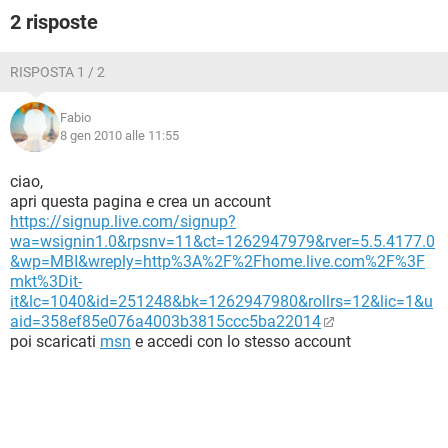
TIKTOK
FACEBOOK
2 risposte
HARDWARE
RISPOSTA 1 / 2
Fabio
8 gen 2010 alle 11:55
ciao,
apri questa pagina e crea un account
https://signup.live.com/signup?
wa=wsignin1.0&rpsnv=11&ct=1262947979&rver=5.5.4177.0
&wp=MBI&wreply=http%3A%2F%2Fhome.live.com%2F%3F
mkt%3Dit-
it&lc=1040&id=251248&bk=1262947980&rollrs=12&lic=1&u
aid=358ef85e076a4003b3815ccc5ba22014
poi scaricati
msn
e accedi con lo stesso account