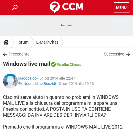
MENU
HOME
COVID-19
GAMING
GUIDE
Forum
E-Mail/Chat
INTRATTENIMENTO
ANDROID
COVID-19
GAMING
DOWNLOAD
Precedente
Successivo
iOS
WINDOWS 10
INTRATTENIMENTO
ANDROID
Windows live mail
INSTAGRAM
COVID-19
WHATSAPP
GAMING
Risolto
/Chiuso
FORUM
iOS
WINDOWS 10
TIKTOK
INTRATTENIMENTO
FACEBOOK
ANDROID
bracobaldo
- 31 ott 2014 alle 22:47
INSTAGRAM
COVID-19
WHATSAPP
GAMING
GLOSSARIO
Noureddine Bouzidi
-
3 nov 2014 alle 19:13
HARDWARE
iOS
WINDOWS 10
TIKTOK
INTRATTENIMENTO
FACEBOOK
ANDROID
INSTAGRAM
COVID-19
WHATSAPP
GAMING
Ciao mi serve aiuto in quanto ho problemi in WINDOWS
HARDWARE
iOS
WINDOWS 10
MAIL LIVE alla chiusura del programma mi appare una
TIKTOK
INTRATTENIMENTO
FACEBOOK
ANDROID
finestra con scritto:LA POSTA IN USCITA CONTIENE
INSTAGRAM
WHATSAPP
MESSAGGI DA INVIARE.DESIDERI INVIARLI ORA?
HARDWARE
iOS
WINDOWS 10
TIKTOK
FACEBOOK
INSTAGRAM
WHATSAPP
Premetto che il programma e' WINDOWS MAIL LIVE 2012
HARDWARE