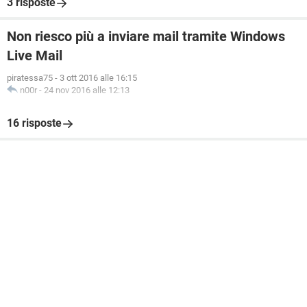
3 risposte
Non riesco più a inviare mail tramite Windows
Live Mail
piratessa75
-
3 ott 2016 alle 16:15
n00r
-
24 nov 2016 alle 12:13
16 risposte