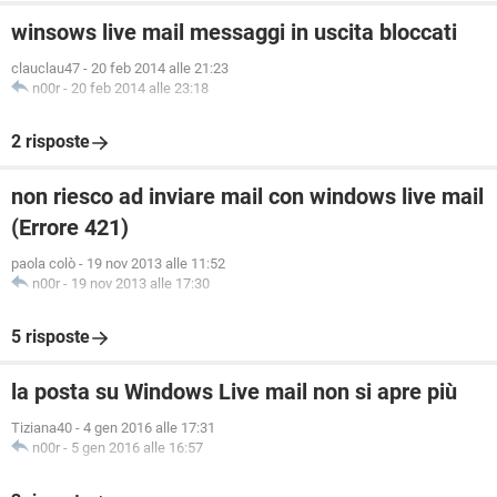
winsows live mail messaggi in uscita bloccati
clauclau47
-
20 feb 2014 alle 21:23
n00r
-
20 feb 2014 alle 23:18
2 risposte
non riesco ad inviare mail con windows live mail
(Errore 421)
paola colò
-
19 nov 2013 alle 11:52
n00r
-
19 nov 2013 alle 17:30
5 risposte
la posta su Windows Live mail non si apre più
Tiziana40
-
4 gen 2016 alle 17:31
n00r
-
5 gen 2016 alle 16:57