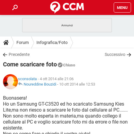
MENU
HOME
COVID-19
GAMING
GUIDE
Forum
Infografica/Foto
INTRATTENIMENTO
ANDROID
COVID-19
GAMING
DOWNLOAD
Precedente
Successivo
iOS
WINDOWS 10
INTRATTENIMENTO
ANDROID
Come scaricare foto
INSTAGRAM
COVID-19
WHATSAPP
GAMING
Chiuso
FORUM
iOS
WINDOWS 10
TIKTOK
INTRATTENIMENTO
FACEBOOK
ANDROID
sconsolata
- 4 ott 2014 alle 21:06
INSTAGRAM
COVID-19
WHATSAPP
GAMING
GLOSSARIO
Noureddine Bouzidi
-
10 ott 2014 alle 12:53
HARDWARE
iOS
WINDOWS 10
TIKTOK
INTRATTENIMENTO
FACEBOOK
ANDROID
INSTAGRAM
COVID-19
WHATSAPP
GAMING
Buonasera!
HARDWARE
iOS
WINDOWS 10
Ho un Samsung GT-C3520 ed ho scaricato Samsung Kies
TIKTOK
INTRATTENIMENTO
FACEBOOK
ANDROID
Lite,ma non riesco a scaricare le foto dal cellulare al PC.......
INSTAGRAM
WHATSAPP
Non sono molto esperta in materia,ma quando collego il
HARDWARE
iOS
WINDOWS 10
TIKTOK
FACEBOOK
cellulare al PC e voglio scaricare foto mi da errore o file non
INSTAGRAM
WHATSAPP
esistente.
HARDWARE
Non so come fare e chiedo il vostro aiuto!