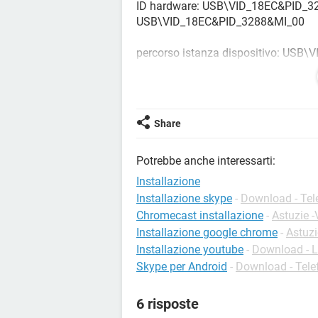
ID hardware: USB\VID_18EC&PID_3
USB\VID_18EC&PID_3288&MI_00
percorso istanza dispositivo: U
ID compatibili: USB\Class_0e&SubC
o-- USB\Class_0e
Share
spero i dati Vi siano utili x l'aiuto. gr
Potrebbe anche interessarti:
Installazione
Installazione skype
-
Download - Tel
Chromecast installazione
-
Astuzie -
Installazione google chrome
-
Astuz
Installazione youtube
-
Download - L
Skype per Android
-
Download - Tele
6 risposte