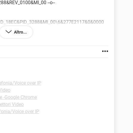
288&REV_0100&MI_00 --o--
SB\VID_18EC&PID_3288&MI_00\6&277E2117&0&0000
Altro...
lass_03&Prot_00 --o-- USB\Class_0e&SubClass_03 --
azie.
efonia/Voice over IP
Video
ie -Google Chrome
ettori Video
fonia/Voice over IP