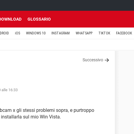
DOWNLOAD
GLOSSARIO
DROID
iOS
WINDOWS 10
INSTAGRAM
WHATSAPP
TIKTOK
FACEBOOK
Successivo
 alle 16:33
bcam x gli stessi problemi sopra, e purtroppo
x installarla sul mio Win Vista.