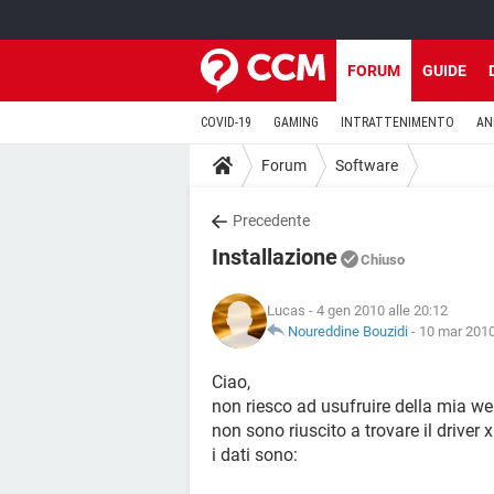
FORUM
GUIDE
COVID-19
GAMING
INTRATTENIMENTO
AN
Forum
Software
Precedente
Installazione
Chiuso
Lucas
- 4 gen 2010 alle 20:12
Noureddine Bouzidi
-
10 mar 2010
Ciao,
non riesco ad usufruire della mia we
non sono riuscito a trovare il driver 
i dati sono: