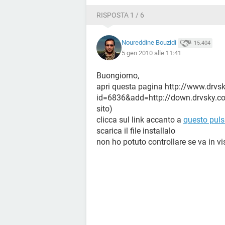
RISPOSTA 1 / 6
Noureddine Bouzidi
15.404
5 gen 2010 alle 11:41
Buongiorno,
apri questa pagina http://www.drv
id=6836&add=http://down.drvsky.com
sito)
clicca sul link accanto a
questo puls
scarica il file installalo
non ho potuto controllare se va in v