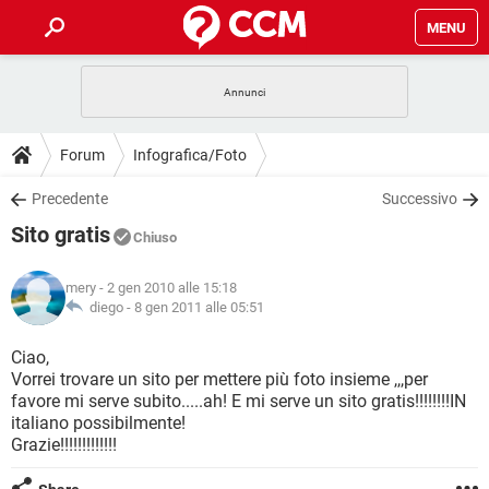
MENU
HOME
COVID-19
GAMING
GUIDE
Forum
Infografica/Foto
INTRATTENIMENTO
ANDROID
COVID-19
GAMING
DOWNLOAD
Precedente
Successivo
iOS
WINDOWS 10
INTRATTENIMENTO
ANDROID
Sito gratis
INSTAGRAM
COVID-19
WHATSAPP
GAMING
Chiuso
FORUM
iOS
WINDOWS 10
TIKTOK
INTRATTENIMENTO
FACEBOOK
ANDROID
mery
- 2 gen 2010 alle 15:18
INSTAGRAM
COVID-19
WHATSAPP
GAMING
GLOSSARIO
diego -
8 gen 2011 alle 05:51
HARDWARE
iOS
WINDOWS 10
TIKTOK
INTRATTENIMENTO
FACEBOOK
ANDROID
INSTAGRAM
COVID-19
WHATSAPP
GAMING
Ciao,
HARDWARE
iOS
WINDOWS 10
Vorrei trovare un sito per mettere più foto insieme ,,,per
TIKTOK
INTRATTENIMENTO
FACEBOOK
ANDROID
favore mi serve subito.....ah! E mi serve un sito gratis!!!!!!!!IN
INSTAGRAM
WHATSAPP
italiano possibilmente!
HARDWARE
iOS
WINDOWS 10
TIKTOK
FACEBOOK
Grazie!!!!!!!!!!!!!
INSTAGRAM
WHATSAPP
HARDWARE