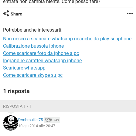
entrata non cambia niente. Come posso fare?
TIKTOK
FACEBOOK
HARDWARE
Share
Potrebbe anche interessarti:
Non riesco a scaricare whatsapp neanche da play su iphone
Calibrazione bussola iphone
Come scaricare foto da iphone a pc
Ingrandire caratteri whatsapp iphone
Scaricare whatsapp
Come scaricare skype su pc
1 risposta
RISPOSTA 1 / 1
l'embrouille 75
749
10 giu 2014 alle 20:47