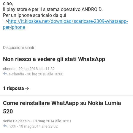
ciao,
Il play store e per il sistema operativo ANDROID.
Per un Iphone scaricalo da qui
=>
http://it.kioskea.net/download/scaricare-2309-whatsapp-
per-iphone
Discussioni simili
Non riesco a vedere gli stati WhatsApp
checca
-
29 lug 2018 alle 11:32
e-claudia
-
30 lug 2018 alle 10:00
1 risposta
Come reinstallare WhatAapp su Nokia Lumia
520
sonia.Baldessin
-
18 mag 2014 alle 16:51
n00r
-
18 mag 2014 alle 23:02