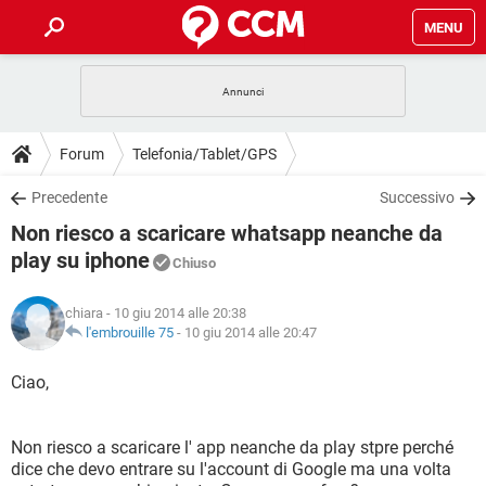
MENU
HOME
COVID-19
GAMING
GUIDE
Forum
Telefonia/Tablet/GPS
INTRATTENIMENTO
ANDROID
COVID-19
GAMING
DOWNLOAD
Precedente
Successivo
iOS
WINDOWS 10
INTRATTENIMENTO
ANDROID
Non riesco a scaricare whatsapp neanche da
INSTAGRAM
COVID-19
WHATSAPP
GAMING
FORUM
iOS
WINDOWS 10
play su iphone
Chiuso
TIKTOK
INTRATTENIMENTO
FACEBOOK
ANDROID
INSTAGRAM
COVID-19
WHATSAPP
GAMING
GLOSSARIO
HARDWARE
iOS
WINDOWS 10
chiara
- 10 giu 2014 alle 20:38
TIKTOK
INTRATTENIMENTO
FACEBOOK
ANDROID
l'embrouille 75
-
10 giu 2014 alle 20:47
INSTAGRAM
COVID-19
WHATSAPP
GAMING
HARDWARE
iOS
WINDOWS 10
Ciao,
TIKTOK
INTRATTENIMENTO
FACEBOOK
ANDROID
INSTAGRAM
WHATSAPP
HARDWARE
iOS
WINDOWS 10
TIKTOK
FACEBOOK
Non riesco a scaricare l' app neanche da play stpre perché
INSTAGRAM
WHATSAPP
dice che devo entrare su l'account di Google ma una volta
HARDWARE