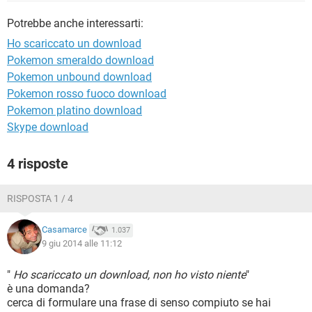
TIKTOK
FACEBOOK
Potrebbe anche interessarti:
HARDWARE
Ho scariccato un download
Pokemon smeraldo download
Pokemon unbound download
Pokemon rosso fuoco download
Pokemon platino download
Skype download
4 risposte
RISPOSTA 1 / 4
Casamarce
1.037
9 giu 2014 alle 11:12
"
Ho scariccato un download, non ho visto niente
"
è una domanda?
cerca di formulare una frase di senso compiuto se hai