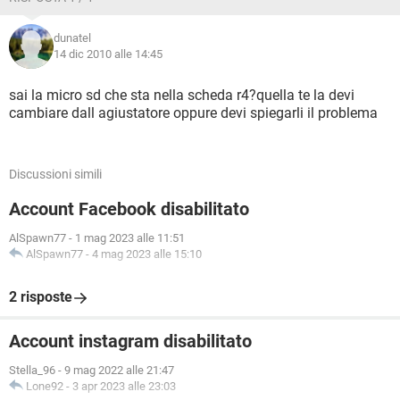
dunatel
14 dic 2010 alle 14:45
sai la micro sd che sta nella scheda r4?quella te la devi
cambiare dall agiustatore oppure devi spiegarli il problema
Discussioni simili
Account Facebook disabilitato
AlSpawn77
-
1 mag 2023 alle 11:51
AlSpawn77
-
4 mag 2023 alle 15:10
2 risposte
Account instagram disabilitato
Stella_96
-
9 mag 2022 alle 21:47
Lone92
-
3 apr 2023 alle 23:03