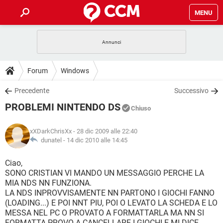
MENU
HOME
COVID-19
GAMING
GUIDE
Forum
Windows
INTRATTENIMENTO
ANDROID
COVID-19
GAMING
DOWNLOAD
Precedente
Successivo
iOS
WINDOWS 10
INTRATTENIMENTO
ANDROID
PROBLEMI NINTENDO DS
INSTAGRAM
COVID-19
WHATSAPP
GAMING
Chiuso
FORUM
iOS
WINDOWS 10
TIKTOK
INTRATTENIMENTO
FACEBOOK
ANDROID
xXDarkChrisXx
- 28 dic 2009 alle 22:40
INSTAGRAM
COVID-19
WHATSAPP
GAMING
GLOSSARIO
dunatel -
14 dic 2010 alle 14:45
HARDWARE
iOS
WINDOWS 10
TIKTOK
INTRATTENIMENTO
FACEBOOK
ANDROID
INSTAGRAM
COVID-19
WHATSAPP
GAMING
Ciao,
HARDWARE
iOS
WINDOWS 10
SONO CRISTIAN VI MANDO UN MESSAGGIO PERCHE LA
TIKTOK
INTRATTENIMENTO
FACEBOOK
ANDROID
MIA NDS NN FUNZIONA.
INSTAGRAM
WHATSAPP
LA NDS INPROVVISAMENTE NN PARTONO I GIOCHI FANNO
HARDWARE
iOS
WINDOWS 10
TIKTOK
FACEBOOK
(LOADING...) E POI NNT PIU, POI O LEVATO LA SCHEDA E LO
INSTAGRAM
WHATSAPP
MESSA NEL PC O PROVATO A FORMATTARLA MA NN SI
HARDWARE
FORMATTA PROVO A CANCELLARE I GIOCHI E MI DICE