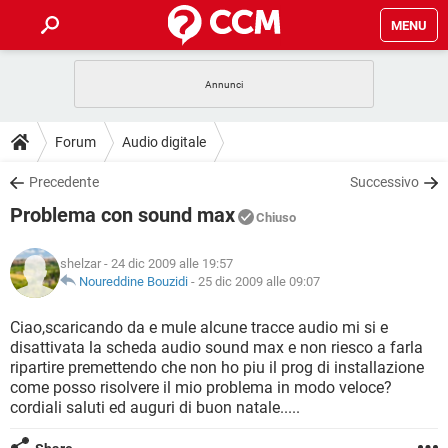
MENU
HOME
COVID-19
GAMING
GUIDE
Forum
Audio digitale
INTRATTENIMENTO
ANDROID
COVID-19
GAMING
DOWNLOAD
Precedente
Successivo
iOS
WINDOWS 10
INTRATTENIMENTO
ANDROID
Problema con sound max
INSTAGRAM
COVID-19
WHATSAPP
GAMING
Chiuso
FORUM
iOS
WINDOWS 10
TIKTOK
INTRATTENIMENTO
FACEBOOK
ANDROID
shelzar
- 24 dic 2009 alle 19:57
INSTAGRAM
COVID-19
WHATSAPP
GAMING
GLOSSARIO
Noureddine Bouzidi
-
25 dic 2009 alle 09:07
HARDWARE
iOS
WINDOWS 10
TIKTOK
INTRATTENIMENTO
FACEBOOK
ANDROID
INSTAGRAM
COVID-19
WHATSAPP
GAMING
Ciao,scaricando da e mule alcune tracce audio mi si e
HARDWARE
iOS
WINDOWS 10
disattivata la scheda audio sound max e non riesco a farla
TIKTOK
INTRATTENIMENTO
FACEBOOK
ANDROID
ripartire premettendo che non ho piu il prog di installazione
INSTAGRAM
WHATSAPP
come posso risolvere il mio problema in modo veloce?
HARDWARE
iOS
WINDOWS 10
TIKTOK
FACEBOOK
cordiali saluti ed auguri di buon natale.....
INSTAGRAM
WHATSAPP
HARDWARE