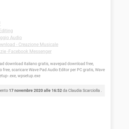
F
Editing
ggio Audio
wnload - Creazione Musicale
uzie -Facebook Messenger
d download italiano gratis, wavepad download free,
o free, scaricare Wave Pad Audio Editor per PC gratis, Wave
etup-.exe, wpsetup.exe
mento
17 novembre 2020 alle 16:52
da
Claudia Scarciolla
.