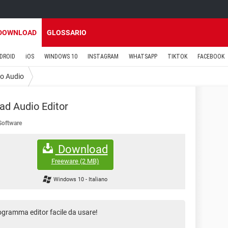
DOWNLOAD
GLOSSARIO
DROID
iOS
WINDOWS 10
INSTAGRAM
WHATSAPP
TIKTOK
FACEBOOK
o Audio
d Audio Editor
oftware
Download
Freeware
(2 MB)
Windows 10
-
Italiano
ogramma editor facile da usare!