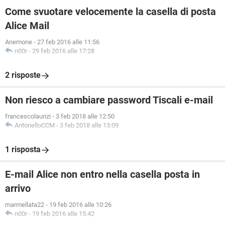
Come svuotare velocemente la casella di posta
Alice Mail
Anemone
-
27 feb 2016 alle 11:56
n00r
-
29 feb 2016 alle 17:28
2 risposte
Non riesco a cambiare password Tiscali e-mail
francescolaurizi
-
3 feb 2018 alle 12:50
AntonelloCCM
-
3 feb 2018 alle 13:09
1 risposta
E-mail Alice non entro nella casella posta in
arrivo
marmellata22
-
19 feb 2016 alle 10:26
n00r
-
19 feb 2016 alle 15:42