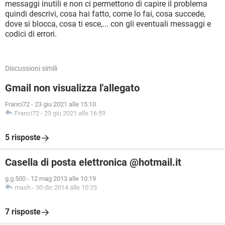
messaggi inutili e non ci permettono di capire il problema
quindi descrivi, cosa hai fatto, come lo fai, cosa succede,
dove si blocca, cosa ti esce,... con gli eventuali messaggi e
codici di errori.
Discussioni simili
Gmail non visualizza l'allegato
Franci72
-
23 giu 2021 alle 15:10
Franci72
-
23 giu 2021 alle 16:59
5 risposte
Casella di posta elettronica @hotmail.it
g.g.500
-
12 mag 2013 alle 10:19
mash
-
30 dic 2014 alle 10:23
7 risposte