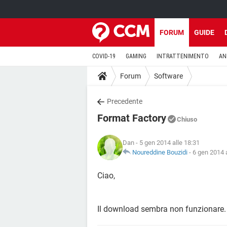
FORUM
GUIDE
COVID-19
GAMING
INTRATTENIMENTO
AN
Forum
Software
Precedente
Format Factory
Chiuso
Dan
- 5 gen 2014 alle 18:31
Noureddine Bouzidi
-
6 gen 2014 a
Ciao,
Il download sembra non funzionare.