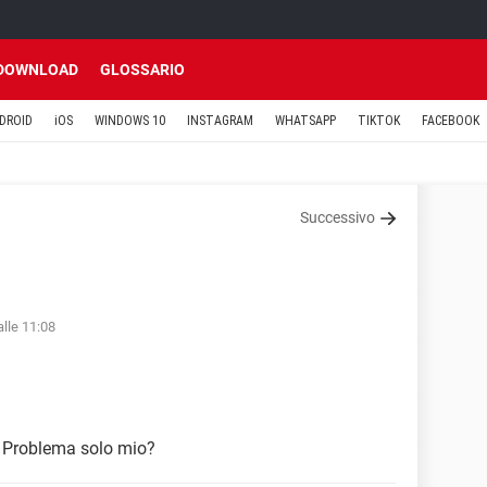
DOWNLOAD
GLOSSARIO
DROID
iOS
WINDOWS 10
INSTAGRAM
WHATSAPP
TIKTOK
FACEBOOK
Successivo
lle 11:08
 Problema solo mio?