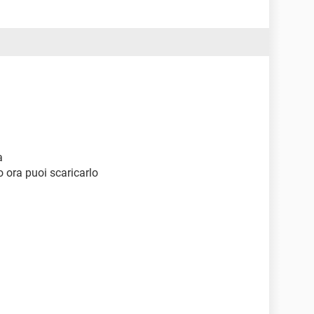
a
o ora puoi scaricarlo