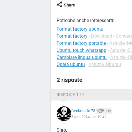
Share
Potrebbe anche interessarti:
Format factory ubuntu
Format factory
-
Download - Conver
Format factory portable
-
Astuzie -M
Ubuntu touch whatsapp
-
Astuzie -S
Cambiare lingua ubuntu
-
Astuzie -U
Opera ubuntu
-
Astuzie -Ubuntu
2 risposte
RISPOSTA 1 / 2
l'embrouille 75
749
5 gen 2014 alle 19:42
Ciao,