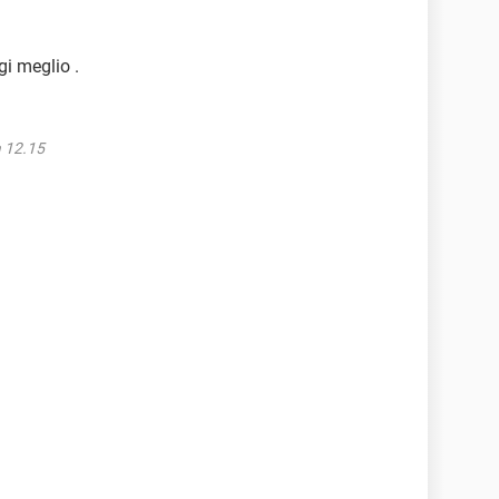
gi meglio .
a 12.15