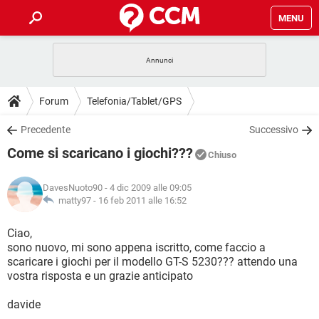
MENU
HOME
COVID-19
GAMING
GUIDE
Forum
Telefonia/Tablet/GPS
INTRATTENIMENTO
ANDROID
COVID-19
GAMING
DOWNLOAD
Precedente
Successivo
iOS
WINDOWS 10
INTRATTENIMENTO
ANDROID
Come si scaricano i giochi???
INSTAGRAM
COVID-19
WHATSAPP
GAMING
Chiuso
FORUM
iOS
WINDOWS 10
TIKTOK
INTRATTENIMENTO
FACEBOOK
ANDROID
DavesNuoto90
- 4 dic 2009 alle 09:05
INSTAGRAM
COVID-19
WHATSAPP
GAMING
GLOSSARIO
matty97 -
16 feb 2011 alle 16:52
HARDWARE
iOS
WINDOWS 10
TIKTOK
INTRATTENIMENTO
FACEBOOK
ANDROID
INSTAGRAM
COVID-19
WHATSAPP
GAMING
Ciao,
HARDWARE
iOS
WINDOWS 10
sono nuovo, mi sono appena iscritto, come faccio a
TIKTOK
INTRATTENIMENTO
FACEBOOK
ANDROID
scaricare i giochi per il modello GT-S 5230??? attendo una
INSTAGRAM
WHATSAPP
vostra risposta e un grazie anticipato
HARDWARE
iOS
WINDOWS 10
TIKTOK
FACEBOOK
INSTAGRAM
WHATSAPP
davide
HARDWARE